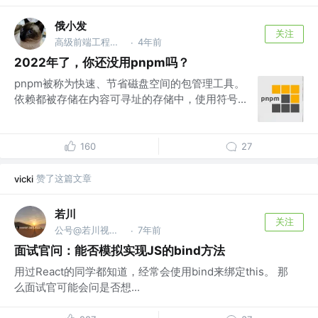
俄小发
关注
高级前端工程师 @百度
4年前
·
2022年了，你还没用pnpm吗？
pnpm被称为快速、节省磁盘空间的包管理工具。
依赖都被存储在内容可寻址的存储中，使用符号...
160
27
赞了这篇文章
vicki
若川
关注
公号@若川视野，源码共读！@vx ruochuan02 参与
7年前
·
面试官问：能否模拟实现JS的bind方法
用过React的同学都知道，经常会使用bind来绑定this。 那
么面试官可能会问是否想...