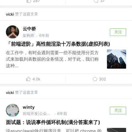
287
37
赞了这篇文章
vicki
云中桥
关注
架构师
6年前
·
「前端进阶」高性能渲染十万条数据(虚拟列表)
在工作中，有时会遇到需要一些不能使用分页方
式来加载列表数据的业务情况，对于此，我们称
这种...
4.0k
302
赞了这篇文章
vicki
winty
关注
前端开发|公众号 @ 前端Q
6年前
·
面试题：说说事件循环机制(满分答案来了)
说async/await执行顺序注意，可以把 chrome 的