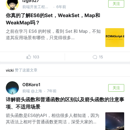
lzg9527
关注
前端开发工程师 | 广州
6年前
·
你真的了解ES6的Set，WeakSet，Map和
WeakMap吗？
之前在学习 ES6 的时候，看到 Set 和 Map，不知
道其应用场景有哪些，只觉得很多...
103
15
赞了这篇文章
vicki
OBKoro1
关注
前端 @上海
7年前
·
详解箭头函数和普通函数的区别以及箭头函数的注意事
项、不适用场景
箭头函数是ES6的API，相信很多人都知道，因为
其语法上相对于普通函数更简洁，深受大家的...