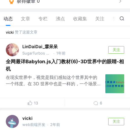
获得徽章 0
动态
文章
专栏
沸点
收藏集
关注
赞
76
赞了这篇文章
vicki
LinDaiDai_霖呆呆
关注
SugarTurbos Club 成员
1年前
·
全网最详Babylon.js入门教材(6)-3D世界中的眼睛-相
机
在现实世界中，视觉是我们感知这个世界其中的
一个纬度。在 3D 世界中也是一样的，一个场景...
13
6
vicki
关注
web前端开发
2年前
·