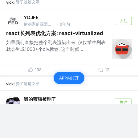
赞了这篇文章
vicki
YDJFE
关注
伊的家前端团队 @广州伊的家网络科技有限公司
8年前
·
react长列表优化方案: react-virtualized
如果我们直接把整个列表渲染出来, 仅仅学生列表
就会生成1000+个div标签. 这个时候...
198
17
APP内打开
赞了这篇文章
vicki
我的蓝猫被削了
关注
前端开发攻♂程师 @阿里巴巴 | 前端
6年前
·
实践！实现纯前端下的音频剪辑处理
最近在做一个项目，需要对webRTC录制的音频
进行处理，包括音频的裁剪、多音频合并，甚至...