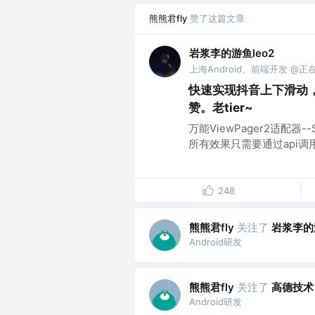
熊熊君fly
赞了这篇文章
岩浆李的游鱼leo2
上海Android、前端开发 @正在
快速实现抖音上下滑动，
赞。老tier~
万能ViewPager2适配器--S
所有效果只需要通过api调用.
248
熊熊君fly
关注了
岩浆李的游
Android研发
熊熊君fly
关注了
高德技术
Android研发