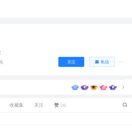
发
关注
私信
码
收藏集
关注
赞
26