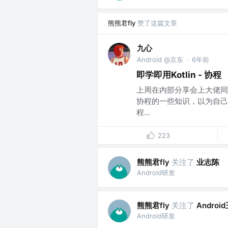
熊熊君fly
赞了这篇文章
九心
Android @京东
6年前
·
即学即用Kotlin - 协程
上周在内部分享会上大佬同事分享
协程的一些知识，以为自己还挺
程...
223
熊熊君fly
关注了
业志陈
Android研发
熊熊君fly
关注了
Androi
Android研发