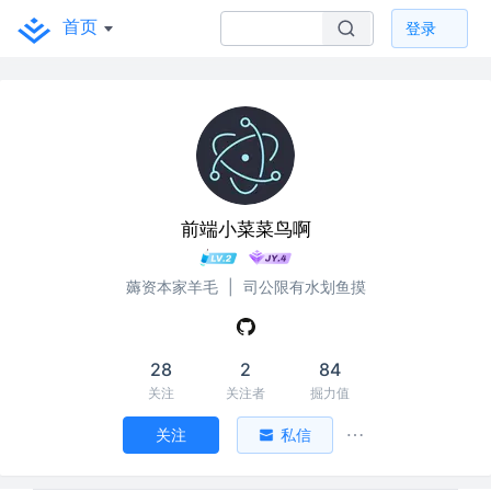
首页
登录
前端小菜菜鸟啊
薅资本家羊毛
|
司公限有水划鱼摸
28
2
84
关注
关注者
掘力值
关注
私信