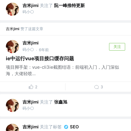
吉米jimi
关注了
阮一峰推特更新
码小⚪
吉米jimi
赞了这篇文章
吉米jimi
关注
码小⚪
6年前
·
ie中运行vue项目接口缓存问题
项目脚手架：vue-cli3ie截图结语：前端初入门，入门深似
海，大佬轻喷...
2
3
吉米jimi
关注了
张鑫旭
码小⚪
吉米jimi
关注了标签
SEO