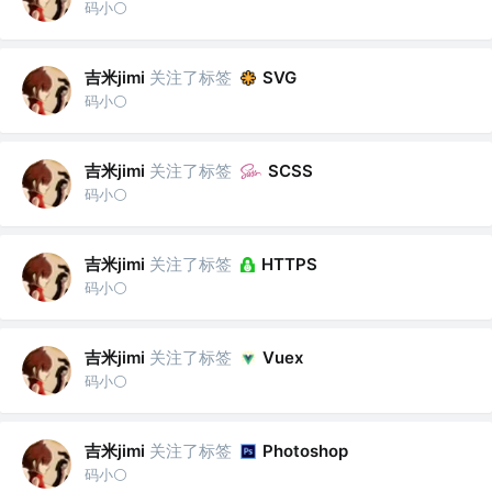
码小⚪
吉米jimi
关注了标签
SVG
码小⚪
吉米jimi
关注了标签
SCSS
码小⚪
吉米jimi
关注了标签
HTTPS
码小⚪
吉米jimi
关注了标签
Vuex
码小⚪
吉米jimi
关注了标签
Photoshop
码小⚪