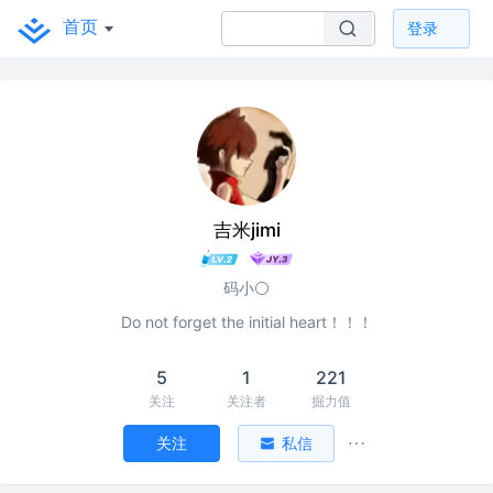
首页
登录
吉米jimi
码小⚪
Do not forget the initial heart！！！
5
1
221
关注
关注者
掘力值
关注
私信