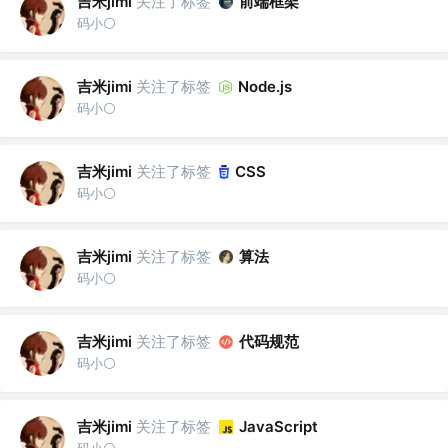
吉米jimi
关注了标签
前端框架
码小⚪
吉米jimi
关注了标签
Node.js
码小⚪
吉米jimi
关注了标签
CSS
码小⚪
吉米jimi
关注了标签
算法
码小⚪
吉米jimi
关注了标签
代码规范
码小⚪
吉米jimi
关注了标签
JavaScript