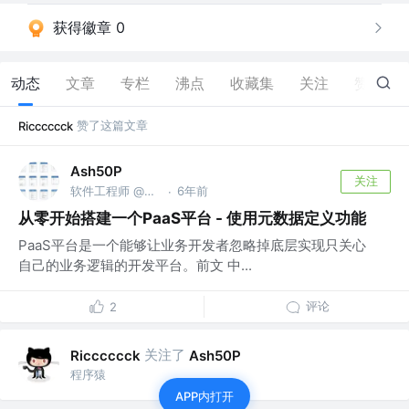
获得徽章 0
动态
文章
专栏
沸点
收藏集
关注
赞
2
赞了这篇文章
Ricccccck
Ash50P
关注
软件工程师 @北森
6年前
·
从零开始搭建一个PaaS平台 - 使用元数据定义功能
PaaS平台是一个能够让业务开发者忽略掉底层实现只关心
自己的业务逻辑的开发平台。前文 中...
评论
2
关注了
Ricccccck
Ash50P
程序猿
APP内打开