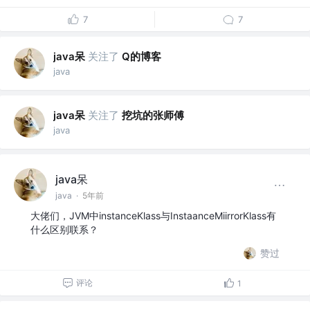
7
7
java呆
关注了
Q的博客
java
java呆
关注了
挖坑的张师傅
java
java呆
java
·
5年前
大佬们，JVM中instanceKlass与InstaanceMiirrorKlass有
什么区别联系？
赞过
评论
1