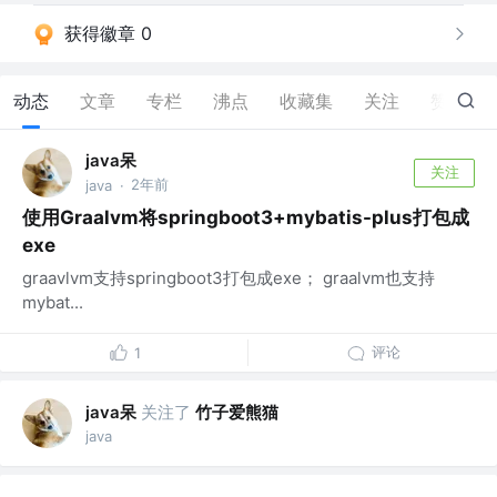
获得徽章 0
动态
文章
专栏
沸点
收藏集
关注
赞
20
java呆
关注
2年前
java
·
使用Graalvm将springboot3+mybatis-plus打包成
exe
graavlvm支持springboot3打包成exe； graalvm也支持
mybat...
评论
1
java呆
关注了
竹子爱熊猫
java