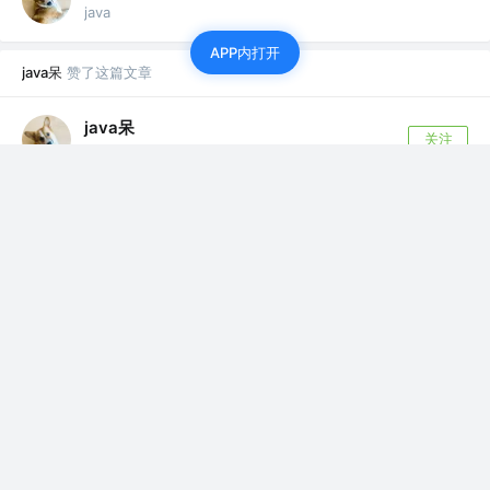
java
APP内打开
java呆
赞了这篇文章
java呆
关注
6年前
java
·
彻底搞懂Future、Callable、FutureTask、
Runnable
在这个知识泛滥、技术焦虑的时刻，人人嘴里喷
着高并发、大数据、分布式，很多估计对这个一
头雾...
40
10
java呆
赞了这篇文章
java呆
关注
6年前
java
·