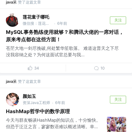
java呆
赞了这篇文章
莲花童子哪吒
关注
微信搜：莲花童子哪吒
6年前
·
MySQL事务熟练使用就够？和腾讯大佬的一席对话，
原来考点都在这些方面！
苍茫大地一剑尽挽破,何处繁华笙歌落。 难道这普天之下尽
没我容纳之处？为何这面试官总要与我...
34
10
java呆
赞了这篇文章
颜如玉
关注
资深Java工程师
6年前
·
HashMap哲学中的数学原理
今天与群友畅谈HashMap的知识点，十分愉快。
但恐于泛泛之言，寥寥数语难以概述清晰。幸...