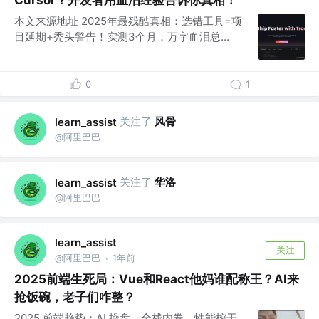
Cursor？开发者用血泪经验告诉你真相！
本文来源地址 2025年最残酷真相：选错工具=项
目延期+秃头警告！实测3个月，万字血泪总...
0
1
关注了
风骨
learn_assist
@阿里巴巴
关注了
华洛
learn_assist
@阿里巴巴
learn_assist
关注
@阿里巴巴
1年前
·
2025前端生死局：Vue和React他妈谁配称王？AI来
抢饭碗，老子们咋整？
2025 前端趋势：AI 操盘、全栈内卷、性能榨干