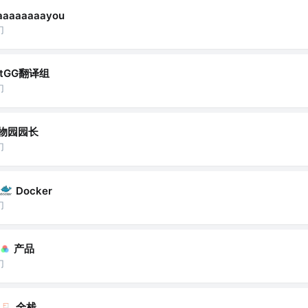
aaaaaaaayou
门
ftGG翻译组
门
动物园园长
门
Docker
门
产品
门
全栈