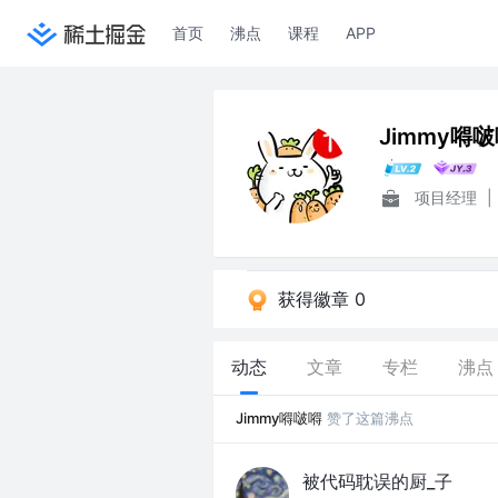
首页
沸点
课程
APP
Jimmy嘚
项目经理
|
获得徽章 0
动态
文章
专栏
沸点
Jimmy嘚啵嘚
赞了这篇沸点
被代码耽误的厨_子