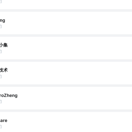
门
ng
门
小集
门
技术
门
roZheng
门
are
门