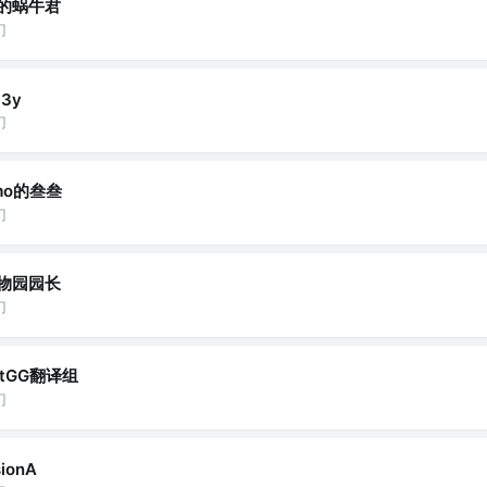
的蜗牛君
门
a3y
门
mo的叁叁
门
动物园园长
门
ftGG翻译组
门
ionA