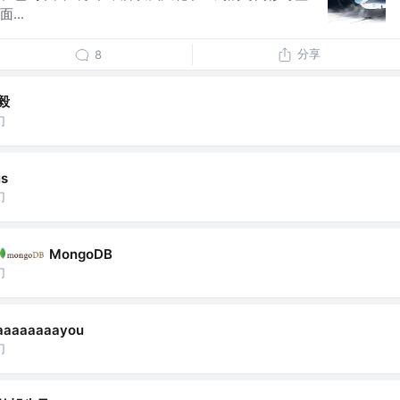
...
分享
8
毅
门
us
门
MongoDB
门
aaaaaaaayou
门