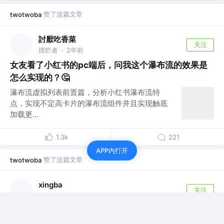
赞了这篇文章
twotwoba
討厭吃香菜
关注
摆烂者
2年前
·
女友看了小红书的pc端后，问我这个瀑布流的效果是
怎么实现的？🤔
瀑布流虚拟列表前置篇，分析小红书瀑布流特
点，实现不定高卡片的瀑布流组件并且实现触底
加载更...
1.3k
221
APP内打开
赞了这篇文章
twotwoba
xingba
关注
前端开发 @四方精创
2年前
·
15 分钟带你感受 CSS :has() 选择器的强大