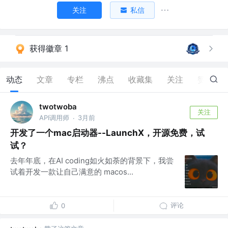
关注
私信
获得徽章 1
动态
文章
专栏
沸点
收藏集
关注
赞
198
twotwoba
关注
API调用师
3月前
·
开发了一个mac启动器--LaunchX，开源免费，试
试？
去年年底，在AI coding如火如荼的背景下，我尝
试着开发一款让自己满意的 macos...
评论
0