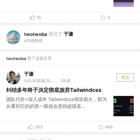
15
4
关注了
于谦
twotwoba
API调用师
赞了这篇文章
twotwoba
于谦
关注
UI/UX/前端/后端/架构/相声
1年前
·
纠结多年终于决定彻底放弃Tailwindcss
团队代价=深入成本 Tailwindcss很容易火，因为
从看到它的的第一眼就会觉得超级直...
353
489