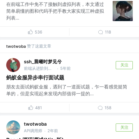
在前端工作中免不了接触到虚拟列表，本文通过
简单易懂的图和代码手把手教大家实现三种虚拟
列表...
536
118
赞了这篇文章
twotwoba
ssh_晨曦时梦见兮
关注
前端从进阶到入院 @字节跳动
5年前
·
蚂蚁金服异步串行面试题
朋友去面试蚂蚁金服，遇到了一道面试题，乍一看感觉挺简
单的，但是实现起来发现内部值得一提的...
481
158
twotwoba
关注
API调用师
2年前
·