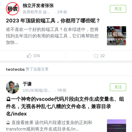
独立开发者张张
关注
首席程序员 @上海码码科技中心
2年前
·
2023 年顶级前端工具，你都用了哪些呢？
谁不喜欢一个好的前端工具？在本综述中，您将
找到去年流行的有用的前端工具，它们将帮助您
加快...
374
32
赞了这篇文章
twotwoba
于谦
关注
UI/UX/前端/后端/架构/相声
1年前
·
🔮一个神奇的vscode代码片段由文件生成变量名、组
件名，无视各种乱七八糟的文件命名，兼容目录
名/index
🔮 直接看效果 该代码片段通过复杂的正则和
transform规则将文件名或目录名/in...