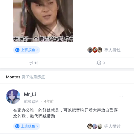
等人赞过
上班摸鱼
13
9
赞了这篇沸点
Montos
Mr_Li
前端 @Mi
·
4年前
在家办公唯一的好处就是，可以把音响开着大声放自己喜
欢的歌，敲代码贼带劲
等人赞过
上班摸鱼