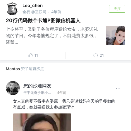
Leo_chen
关注
全栈 @互联网
4年前
·
20行代码做个卡通P图微信机器人
七夕将至，又到了各位程序猿给女友，老婆送礼
物的节日。今年老婆规定了，不能花费太多钱，
还禁...
11
21
赞了这篇沸点
Montos
您的沙雕网友
平平无奇沙雕小天才 @某摸鱼大型公司
·
4年前
女人真的受不得半点委屈，我只是说我妈今天的早餐做的
有点咸，她就要送我去参加变形计