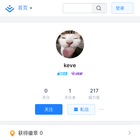
首页
登录
keve
0
1
217
关注
关注者
掘力值
关注
私信
获得徽章 0