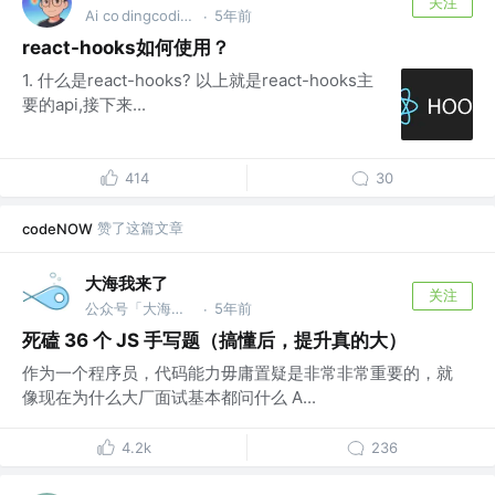
关注
Ai co dingcoding @攻粽：外星人AI进化录
5年前
·
react-hooks如何使用？
1. 什么是react-hooks? 以上就是react-hooks主
要的api,接下来...
414
30
赞了这篇文章
codeNOW
大海我来了
关注
公众号「大海我来了」 @bm
5年前
·
死磕 36 个 JS 手写题（搞懂后，提升真的大）
作为一个程序员，代码能力毋庸置疑是非常非常重要的，就
像现在为什么大厂面试基本都问什么 A...
4.2k
236