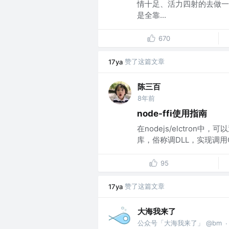
情十足、活力四射的去做一
是全靠...
670
赞了这篇文章
17ya
陈三百
8年前
node-ffi使用指南
在nodejs/elctron中，可以
库，俗称调DLL，实现调用C/
95
赞了这篇文章
17ya
大海我来了
公众号「大海我来了」 @bm
·