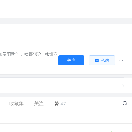
前端萌新🦆， 啥都想学，啥也不
关注
私信
收藏集
关注
赞
47