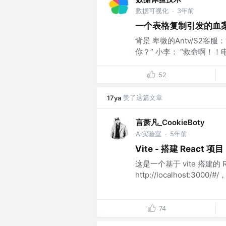
数据可视化
3年前
·
一个表格复制引发的血案
背景 卑微的Antv/S2客
你？” 小李： “救命啊！！
52
赞了这篇文章
17ya
言萧凡_CookieBoty
AI实验室
5年前
·
Vite - 搭建 React 项目
这是一个基于 vite 搭建
http://localhost:
74