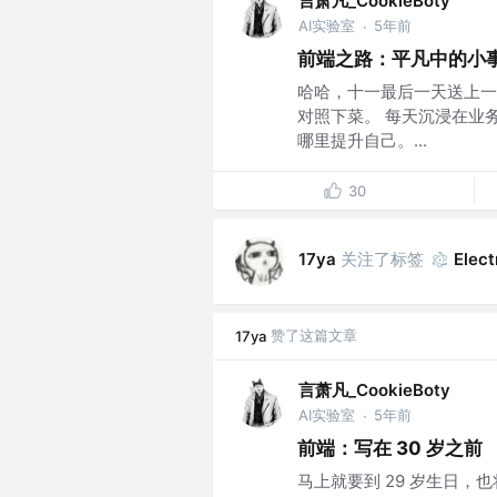
言萧凡_CookieBoty
AI实验室
5年前
·
前端之路：平凡中的小事
哈哈，十一最后一天送上一
对照下菜。 每天沉浸在业
哪里提升自己。...
30
关注了标签
17ya
Elect
赞了这篇文章
17ya
言萧凡_CookieBoty
AI实验室
5年前
·
前端：写在 30 岁之前
马上就要到 29 岁生日，