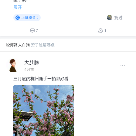
展开
赞过
上班摸鱼
7
1
经海路大白狗
赞了这篇沸点
大肚腩
4月前
三月底的杭州随手一拍都好看