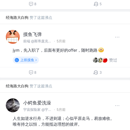
8
5
经海路大白狗
赞了这篇沸点
摸鱼飞弹
前端 @斯蒂庞克汽车工业
·
5月前
jym，先入职了，后面有更好的offer，随时跑路
赞过
上班摸鱼
8
3
经海路大白狗
赞了这篇沸点
小鳄鱼爱洗澡
宇宙探险家 @宇宙开发有限公司
·
5月前
人生如逆水行舟，不进则退；心似平原走马，易放难收。
唯有持之以恒，方能抵达理想的彼岸。