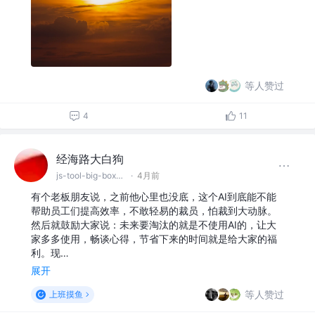
等人赞过
4
11
经海路大白狗
js-tool-big-box工具库开发者；简历优化师
·
4月前
有个老板朋友说，之前他心里也没底，这个AI到底能不能
帮助员工们提高效率，不敢轻易的裁员，怕裁到大动脉。
然后就鼓励大家说：未来要淘汰的就是不使用AI的，让大
家多多使用，畅谈心得，节省下来的时间就是给大家的福
利。现…
展开
等人赞过
上班摸鱼