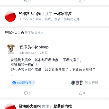
15
6
经海路大白狗
关注了
一杯冰可罗
js-tool-big-box工具库开发者；简历优化师
经海路大白狗
赞了这篇沸点
程序员小jobleap
@jobleap.cn
·
2月前
发现我上掘金，基本都只看沸点， 不看文章了。
有谁和我一样的？
能否给官方提个需求，以后首页放沸点，不要放文章好了
...
等人赞过
前端开发圈
8
8
经海路大白狗
关注了
勤劳的内推