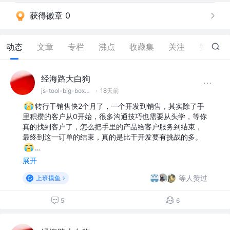
获得徽章 0
动态
文章
专栏
沸点
收藏集
关注
赞
125
经海路大白狗
js-tool-big-box工具库开发者；简历优化师
·
18天前
转行干销售快2个月了，一个开发到销售，其实除了手
里积攒的客户从0开始，很多沟通技巧也需要从头学，等你
真的找到客户了，怎么把手里的产品给客户服务到结束，
最终到这一订单的结束，真的是比干开发要有挑战的多。
…
展开
等人赞过
上班摸鱼
5
6