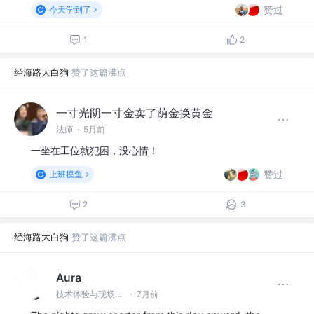
赞过
今天学到了
1
2
经海路大白狗
赞了这篇沸点
一寸光阴一寸金卖了荫金换黄金
法师
·
5月前
一坐在工位就犯困，没心情！
赞过
上班摸鱼
2
3
经海路大白狗
赞了这篇沸点
Aura
技术体验与现场互动策划专家 @顿奢博普克科技有限公司
·
7月前