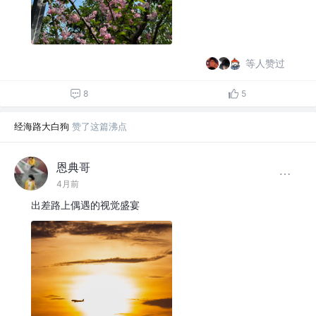
等人赞过
8
5
经海路大白狗
赞了这篇沸点
恩典哥
4月前
出差路上偶遇的视觉盛宴