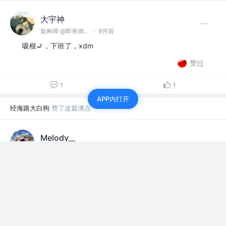
大宇神
架构师 @即将倒闭的小公司
·
9月前
吸根🚬，下班了，xdm
赞过
1
1
APP内打开
经海路大白狗
赞了这篇沸点
Melody__
前端开发
·
9月前
我们要像掘金的前端同学 学习