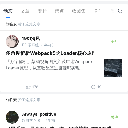
动态
文章
专栏
沸点
收藏集
关注
赞
10
刘临安
赞了这篇文章
19组清风
关注
FE @19组
4年前
·
多角度解析Webpack5之Loader核心原理
「万字解析」架构视角图文并茂讲述Webpack
Loader原理，从基础配置过渡源码实现...
178
19
刘临安
赞了这篇文章
Always_positive
关注
终身学习者
4年前
·