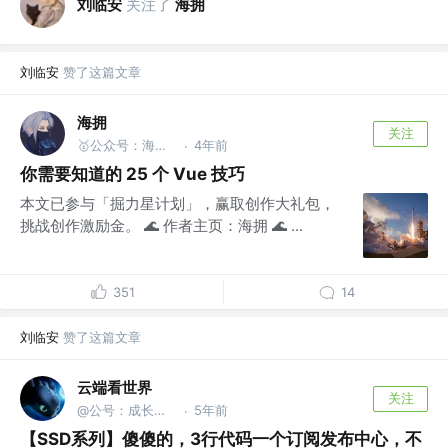
刘临安
关注了
海拥
刘临安
赞了这篇文章
海拥
关注
🥇公众号：海拥 | 水系全栈🥈
4年前
·
你需要知道的 25 个 Vue 技巧
本文已参与「掘力星计划」，赢取创作大礼包，
挑战创作激励金。 🌊 作者主页：海拥 🌊 ...
351
14
刘临安
赞了这篇文章
云端看世界
关注
@公号：成长的程序世界
5年前
·
【SSD系列】傻傻的，3行代码一个订阅发布中心，不