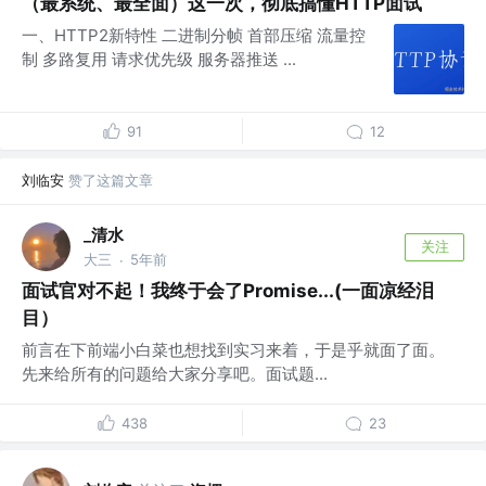
（最系统、最全面）这一次，彻底搞懂HTTP面试
一、HTTP2新特性 二进制分帧 首部压缩 流量控
制 多路复用 请求优先级 服务器推送 ...
91
12
刘临安
赞了这篇文章
_清水
关注
大三
5年前
·
面试官对不起！我终于会了Promise...(一面凉经泪
目）
前言在下前端小白菜也想找到实习来着，于是乎就面了面。
先来给所有的问题给大家分享吧。面试题...
438
23