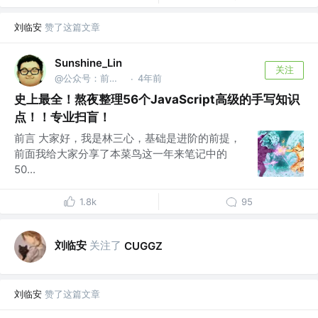
刘临安
赞了这篇文章
Sunshine_Lin
关注
@公众号：前端之神 & B站：林三心的挖掘机
4年前
·
史上最全！熬夜整理56个JavaScript高级的手写知识
点！！专业扫盲！
前言 大家好，我是林三心，基础是进阶的前提，
前面我给大家分享了本菜鸟这一年来笔记中的
50...
1.8k
95
刘临安
关注了
CUGGZ
刘临安
赞了这篇文章