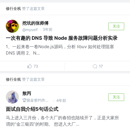
修行全栈
赞了这篇文章
挖坑的张师傅
关注
3年前
@myself
·
一次有趣的 DNS 导致 Node 服务故障问题分析实录
1、一起来卷一卷Node.js源码，分析 libuv 如何处理阻塞
DNS 调用 2、N...
73
17
修行全栈
赞了这篇文章
敖丙
关注
🏆掘金签约作者 @微信搜：敖丙
4年前
·
面试自我介绍5句话公式
马上进入三月份，各个大厂的春招也陆续开了，正是大家所
谓的“金三银四”的时期。 想进入大厂...