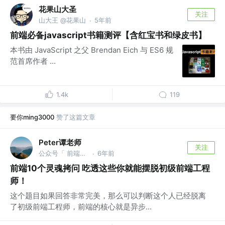
花果山大圣
关注
山大王 @花果山
5年前
·
前端必备javascript书籍测评【含红宝书和绿皮书】
本书由 JavaScript 之父 Brendan Eich 与 ES6 规
范首席作者 ...
1.4k
119
要你ming3000
赞了这篇文章
Peter谭老师
关注
公众号「 前端巅峰 」 @Web3区块链full stack
6年前
·
前端10个灵魂拷问 吃透这些你就能摆脱初级前端工程
师！
这个题目如果回答非常完美，那么可以判断这个人已经脱离
了初级前端工程师，前端的核心就是异步...