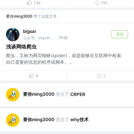
1.5k
110
要你ming3000
赞了这篇文章
bigsai
关注
公众号：bigsai @南理工
7年前
·
浅谈网络爬虫
爬虫，又称为网页蜘蛛(spider)，就是能够在互联网中检索
自己需要的信息的程序或脚本。...
6
1
要你ming3000
关注了
CRPER
要你ming3000
关注了
why技术