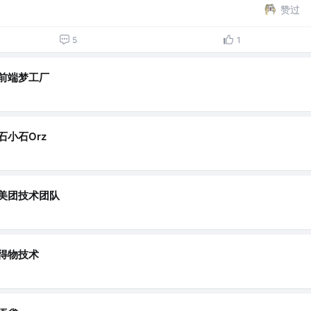
赞过
5
1
前端梦工厂
石小石Orz
美团技术团队
得物技术