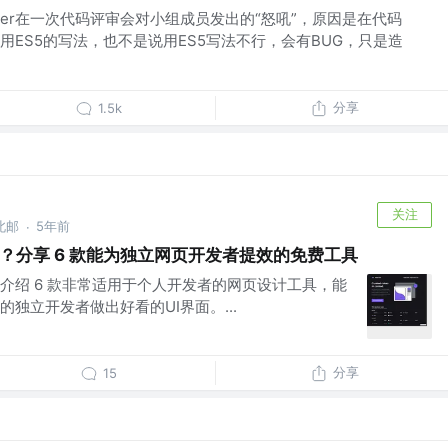
der在一次代码评审会对小组成员发出的“怒吼”，原因是在代码
用ES5的写法，也不是说用ES5写法不行，会有BUG，只是造
分享
1.5k
关注
北邮
5年前
·
怎么办？分享 6 款能为独立网页开发者提效的免费工具
介绍 6 款非常适用于个人开发者的网页设计工具，能
独立开发者做出好看的UI界面。...
分享
15