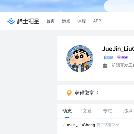
首页
沸点
课程
APP
JueJin_Li
前端开发工
获得徽章 0
动态
文章
专栏
沸点
赞了这篇文章
JueJin_LiuChang