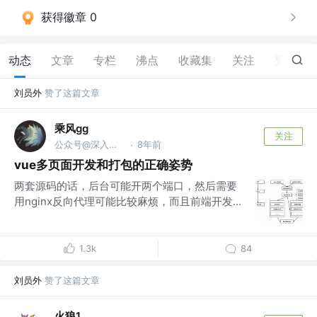
获得徽章 0
动态
文章
专栏
沸点
收藏集
关注
赞
3
刘员外
赞了这篇文章
乘风gg
关注
公众号@深入浅出AI @AI 开发工程师、高级前端工程师、SM
8年前
·
vue多页面开发和打包的正确姿势
两套源码的话，后台可能开两个端口，然后需要
用nginx反向代理可能比较麻烦，而且前端开发...
1.3k
84
刘员外
赞了这篇文章
火狼1