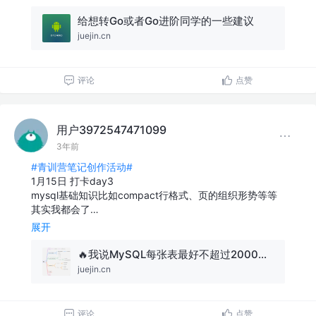
给想转Go或者Go进阶同学的一些建议
juejin.cn
评论
点赞
用户3972547471099
3年前
#青训营笔记创作活动#
1月15日 打卡day3
mysql基础知识比如compact行格式、页的组织形势等等
其实我都会了…
展开
🔥我说MySQL每张表最好不超过2000万数据，面试官让我回去等通知？
juejin.cn
评论
点赞