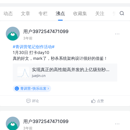
动态
文章
专栏
沸点
收藏集
关注
赞
1
用户3972547471099
3年前
#青训营笔记创作活动#
1月30日 打卡day10
真的好文，mark了，秒杀系统架构设计很好的借鉴！
实现真正的高性能高并发的上亿级别秒杀系统！
juejin.cn
青训营-快乐出发
评论
点赞
用户3972547471099
3年前