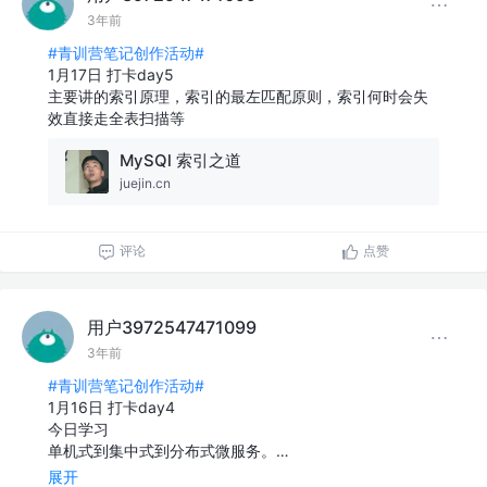
3年前
#青训营笔记创作活动#
1月17日 打卡day5
主要讲的索引原理，索引的最左匹配原则，索引何时会失
效直接走全表扫描等
MySQl 索引之道
juejin.cn
评论
点赞
用户3972547471099
3年前
#青训营笔记创作活动#
1月16日 打卡day4
今日学习
单机式到集中式到分布式微服务。…
展开