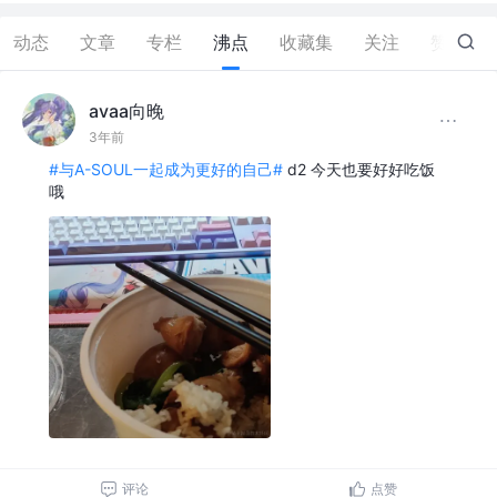
动态
文章
专栏
沸点
收藏集
关注
赞
0
avaa向晚
3年前
#与A-SOUL一起成为更好的自己#
d2 今天也要好好吃饭
哦
评论
点赞