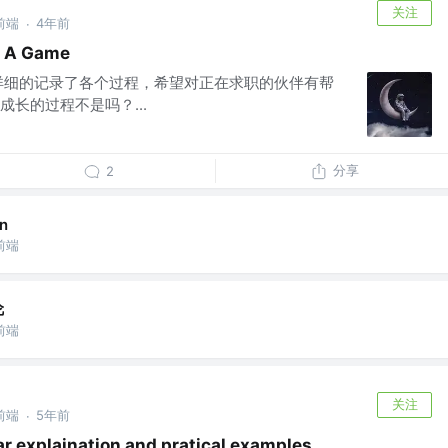
关注
前端
4年前
·
 A Game
详细的记录了各个过程，希望对正在求职的伙伴有帮
长的过程不是吗？...
分享
2
n
前端
伦
前端
关注
前端
5年前
·
ear explaination and pratical examples