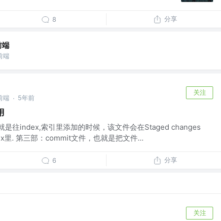
分享
8
前端
前端
关注
前端
5年前
·
用
index,索引里添加的时候，该文件会在Staged changes
里. 第三部：commit文件，也就是把文件...
分享
6
关注