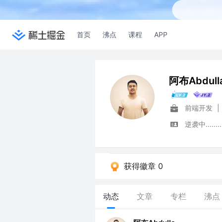
首页
沸点
课程
APP
阿布Abdull
前端开发
|
逆袭中........
获得徽章 0
动态
文章
专栏
沸点