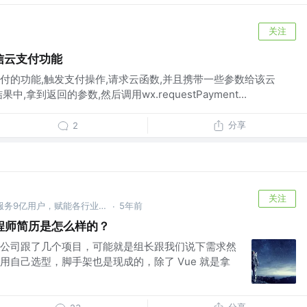
关注
信云支付功能
付的功能,触发支付操作,请求云函数,并且携带一些参数给该云
拿到返回的参数,然后调用wx.requestPayment...
分享
2
关注
阿里巴巴集团 @大淘宝技术，服务9亿用户，赋能各行业1000万商家，作为核心技术团队保障14次双十一购物狂欢节成功
5年前
·
程师简历是怎么样的？
公司跟了几个项目，可能就是组长跟我们说下需求然
用自己选型，脚手架也是现成的，除了 Vue 就是拿