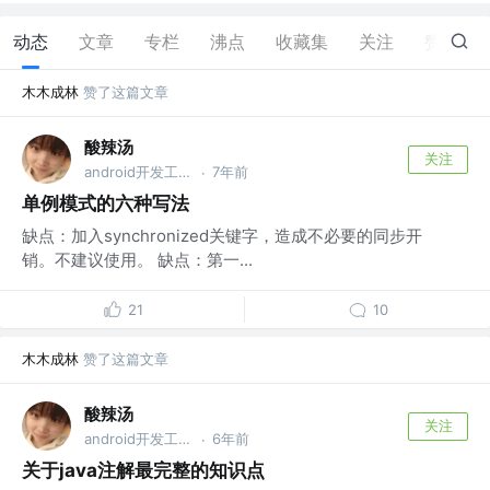
动态
文章
专栏
沸点
收藏集
关注
赞
8
木木成林
赞了这篇文章
酸辣汤
关注
android开发工程师
7年前
·
单例模式的六种写法
缺点：加入synchronized关键字，造成不必要的同步开
销。不建议使用。 缺点：第一...
21
10
木木成林
赞了这篇文章
酸辣汤
关注
android开发工程师
6年前
·
关于java注解最完整的知识点