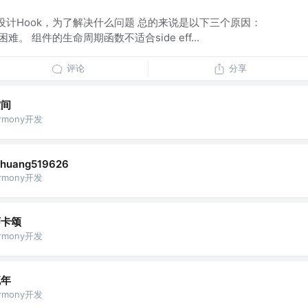
么要设计Hook，为了解决什么问题 总的来说是以下三个原因：
用困难。 组件的生命周期函数不适合side eff...
评论
分享
空间
armony开发
yhuang519626
armony开发
师卡颂
armony开发
流年
armony开发