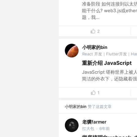
准备阶段 如何连接到以太坊
能干什么? web3.js或e
题，我...
2
小明家的bin
React 开发｜Flutter开发｜H
重新介绍 JavaScript
JavaScript 堪称世
简洁的外衣下，还隐藏着强大
1
小明家的bin
赞了这篇文章
老骥farmer
扛大包
6年前
·