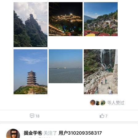
等人赞过
18
7
掘金学爸
关注了
用户310209358317