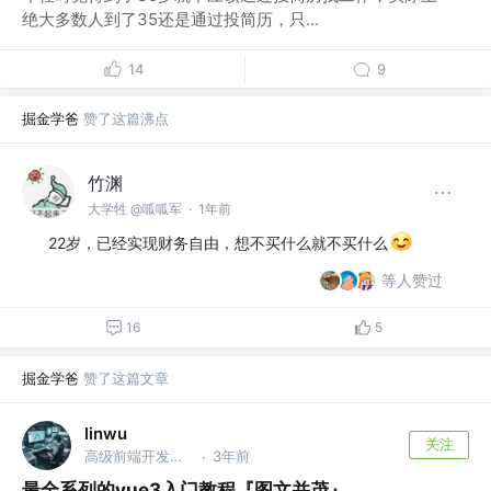
绝大多数人到了35还是通过投简历，只...
14
9
掘金学爸
赞了这篇沸点
竹渊
大学牲 @呱呱军
·
1年前
22岁，已经实现财务自由，想不买什么就不买什么
等人赞过
16
5
掘金学爸
赞了这篇文章
linwu
关注
高级前端开发工程师 @腾讯
3年前
·
最全系列的vue3入门教程『图文并茂』