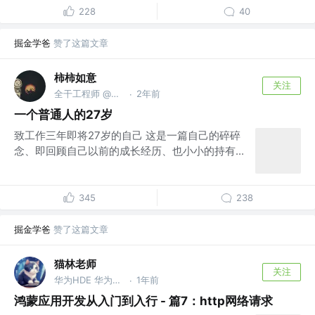
228
40
掘金学爸
赞了这篇文章
柿柿如意
关注
全干工程师 @摸鱼
2年前
·
一个普通人的27岁
致工作三年即将27岁的自己 这是一篇自己的碎碎
念、即回顾自己以前的成长经历、也小小的持有...
345
238
掘金学爸
赞了这篇文章
猫林老师
关注
华为HDE 华为HCDE 高级讲师 多所高校外聘讲师 深圳市职协鸿蒙认证考评员
1年前
·
鸿蒙应用开发从入门到入行 - 篇7：http网络请求