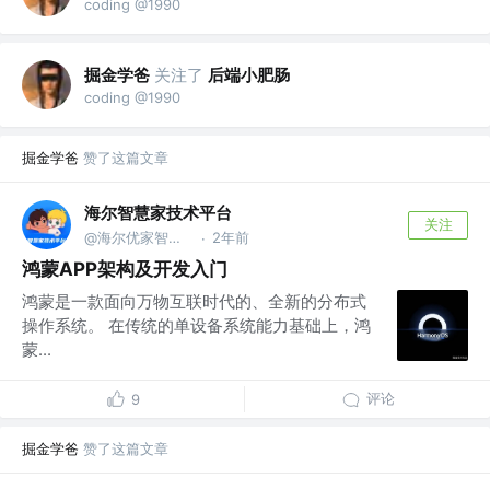
coding @1990
掘金学爸
关注了
后端小肥肠
coding @1990
掘金学爸
赞了这篇文章
海尔智慧家技术平台
关注
@海尔优家智能科技（北京）有限公司
2年前
·
鸿蒙APP架构及开发入门
鸿蒙是一款面向万物互联时代的、全新的分布式
操作系统。 在传统的单设备系统能力基础上，鸿
蒙...
评论
9
掘金学爸
赞了这篇文章