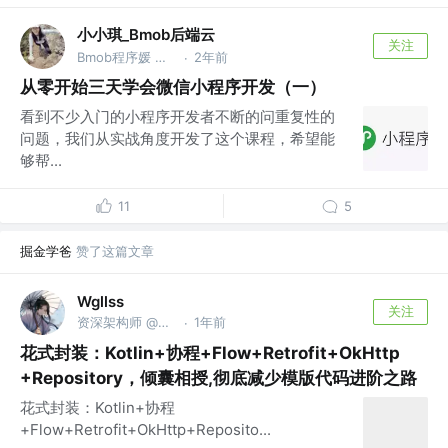
小小琪_Bmob后端云
关注
Bmob程序媛 @元素（深圳）软件有限公司
2年前
·
从零开始三天学会微信小程序开发（一）
看到不少入门的小程序开发者不断的问重复性的
问题，我们从实战角度开发了这个课程，希望能
够帮...
11
5
掘金学爸
赞了这篇文章
Wgllss
关注
资深架构师 @Android老顽童
1年前
·
花式封装：Kotlin+协程+Flow+Retrofit+OkHttp
+Repository，倾囊相授,彻底减少模版代码进阶之路
花式封装：Kotlin+协程
+Flow+Retrofit+OkHttp+Reposito...