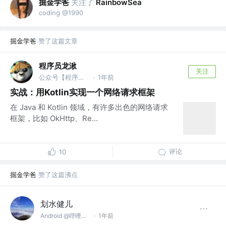
掘金学爸
关注了
RainbowSea
coding @1990
掘金学爸
赞了这篇文章
程序员龙湫
关注
公众号【程序员龙湫】小程序【面试官的宝典】 @字节跳动
1年前
·
实战：用Kotlin实现一个网络请求框架
在 Java 和 Kotlin 领域，有许多出色的网络请求
框架，比如 OkHttp、Re...
评论
10
掘金学爸
赞了这篇沸点
划水健儿
Android @哔哩哔哩
·
1年前