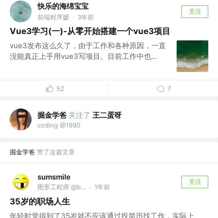
快乐的海绵宝宝
关注
前端程序媛
3年前
·
Vue3学习(一)-从零开始搭建一个vue3项目
vue3发布这么久了，由于工作和各种原因，一直
没能真正上手用vue3写项目。目前工作中也...
52
7
掘金学爸
关注了
王二蛋呀
coding @1990
掘金学爸
赞了这篇文章
sumsmile
关注
图形工程师 @bytedance
1年前
·
35岁的职场人生
年轻时觉得到了35岁就不应该通过投简历找工作，实际上