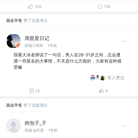
102
116
掘金学爸
赞了这篇沸点
周星星日记
前端工程师
·
1年前
我看大冰老师说了一句话，男人在28-31岁之间，总会遭
遇一些莫名的大事情，不关是什么方面的，大家有这种感
受嘛
等人赞过
22
4
掘金学爸
赞了这篇沸点
肉包子_子
前端 @百度
·
1年前