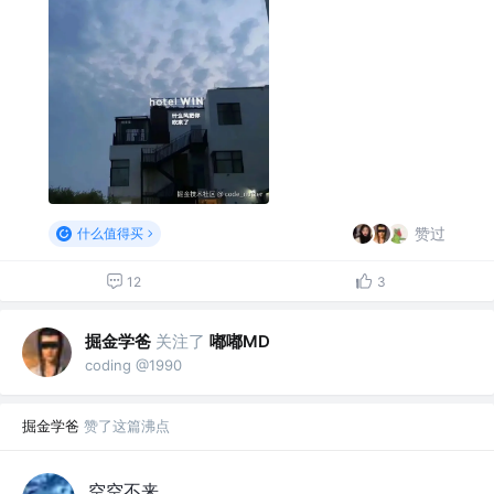
赞过
什么值得买
12
3
掘金学爸
关注了
嘟嘟MD
coding @1990
掘金学爸
赞了这篇沸点
空空不来