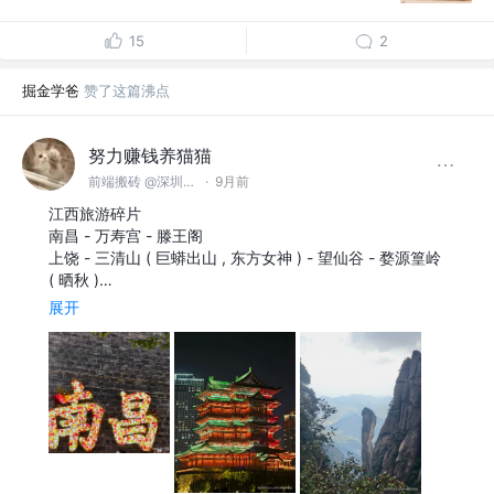
15
2
掘金学爸
赞了这篇沸点
努力赚钱养猫猫
前端搬砖 @深圳某小型公司
·
9月前
江西旅游碎片
南昌 - 万寿宫 - 滕王阁
上饶 - 三清山 ( 巨蟒出山 , 东方女神 ) - 望仙谷 - 婺源篁岭
( 晒秋 )…
展开