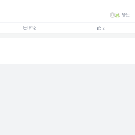
赞过
评论
2
赞过
5
1
里妈卖批