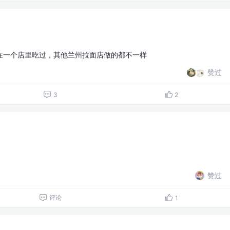
在一个店里吃过，其他兰州拉面店做的都不一样
赞过
3
2
赞过
评论
1