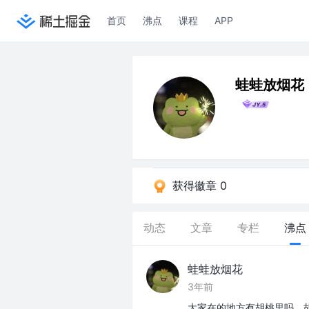
首页
沸点
课程
APP
蛙蛙放烟花
获得徽章 0
动态
文章
专栏
沸点
蛙蛙放烟花
3年前
大家在的地方有胡桃里吗，