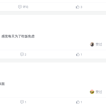
评论
3
，感觉每天为了吃饭焦虑
赞过
2
1
凉面
赞过
1
1