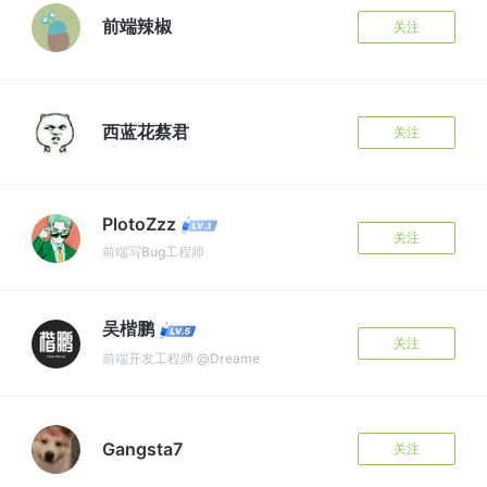
前端辣椒
关注
西蓝花蔡君
关注
PlotoZzz
关注
前端写Bug工程师
吴楷鹏
关注
前端开发工程师 @Dreame
Gangsta7
关注