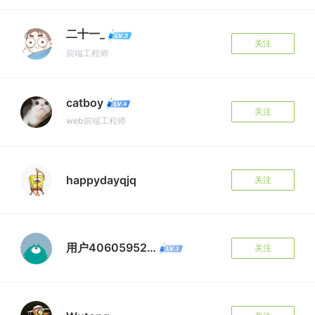
二十一_
关注
前端工程师
catboy
关注
web前端工程师
happydayqjq
关注
用户4060595234919
关注