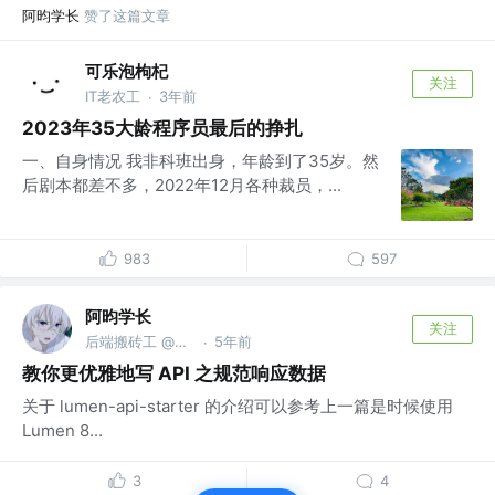
阿昀学长
赞了这篇文章
可乐泡枸杞
关注
IT老农工
3年前
·
2023年35大龄程序员最后的挣扎
一、自身情况 我非科班出身，年龄到了35岁。然
后剧本都差不多，2022年12月各种裁员，...
983
597
阿昀学长
关注
后端搬砖工 @才华有限公司
5年前
·
教你更优雅地写 API 之规范响应数据
关于 lumen-api-starter 的介绍可以参考上一篇是时候使用
Lumen 8...
3
4