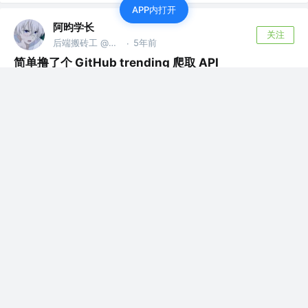
APP内打开
阿昀学长
关注
后端搬砖工 @才华有限公司
5年前
·
简单撸了个 GitHub trending 爬取 API
最近逛 G 站发现了一个优雅的 PHP 爬虫采集工具
QueryList，出于练习，顺手...
评论
2
阿昀学长
关注了标签
Go
后端搬砖工 @才华有限公司
阿昀学长
赞了这篇沸点
花裤衩
开会工程师 @字节跳动
·
6年前
github.com