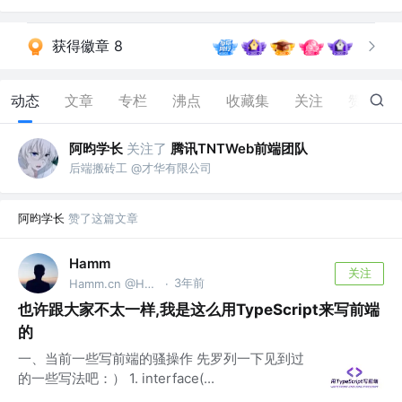
获得徽章 8
动态
文章
专栏
沸点
收藏集
关注
赞
40
阿昀学长
关注了
腾讯TNTWeb前端团队
后端搬砖工 @才华有限公司
阿昀学长
赞了这篇文章
Hamm
关注
3年前
Hamm.cn @Hamm Studio
·
也许跟大家不太一样,我是这么用TypeScript来写前端
的
一、当前一些写前端的骚操作 先罗列一下见到过
的一些写法吧：） 1. interface(...