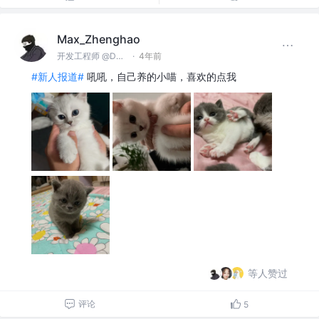
Max_Zhenghao
开发工程师 @DaoCloud
·
4年前
#新人报道#
吼吼，自己养的小喵，喜欢的点我
等人赞过
评论
5