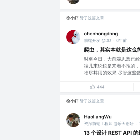
徐小虾
赞了这篇文章
chenhongdong
前端开发 @DD
6年前
·
爬虫，其实本就是这么
时至今日，大前端思想已经
端儿来说也是来着不拒的，
物尽其用的效果 尽管这些数据
444
徐小虾
赞了这篇文章
HaoliangWu
资深前端工程师 @乐天创研
·
13 个设计 REST API