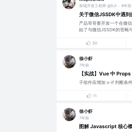
前端开发工程师 @DJI
8年前
·
关于微信JSSDK中遇到的“i
产品哥哥要开发一个在微信
始了与微信JSSDK的苍蝇与大便
50
徐小虾
7年前
【实战】Vue 中 Pr
子组件应增加 v-if 判断
11
徐小虾
7年前
图解 Javascript 核