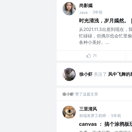
尚影嫣
3年前
Java
·
时光清浅，岁月嫣然。｜
从2021.11.3出差到现
忙碌碌，但偶尔也会忙里偷
各种小美好。...
71
徐小虾
关注了
风中飞舞的
徐小虾
赞了这篇文章
三里清风
前端发梦工程师
5年前
·
canvas ： 搞个涂鸦