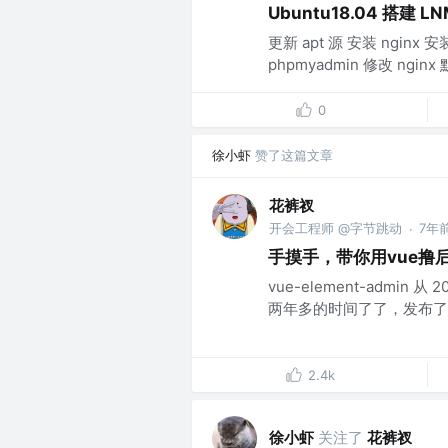
Ubuntu18.04 搭建 L
更新 apt 源 安装 nginx 
phpmyadmin 修改 nginx
0
徐小虾
赞了这篇文章
花裤衩
开会工程师 @字节跳动
7年
·
手摸手，带你用vue撸后台
vue-element-admin 
两年多的时间了了，发布了四十
2.4k
徐小虾
关注了
花裤衩