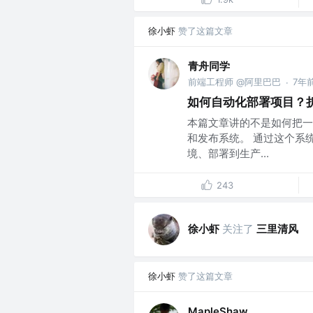
徐小虾
赞了这篇文章
青舟同学
前端工程师 @阿里巴巴
7年
·
如何自动化部署项目？
本篇文章讲的不是如何把一
和发布系统。 通过这个系
境、部署到生产...
243
徐小虾
关注了
三里清风
徐小虾
赞了这篇文章
MapleShaw