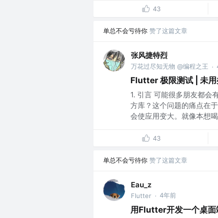
43
单总不会亏待你
赞了这篇文章
张风捷特烈
万花过尽知无物 @编程之王
·
Flutter 极限测试 |
1. 引言 可能很多朋友
方库？这个问题的痛点在于
会使应用变大。就像本想喝一
43
单总不会亏待你
赞了这篇文章
Eau_z
4年前
Flutter
·
用Flutter开发一个桌