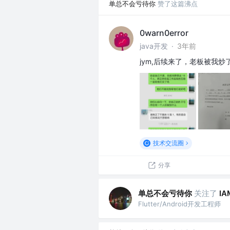
单总不会亏待你
赞了这篇沸点
0warn0error
java开发
·
3年前
jym,后续来了，老板被我
技术交流圈
分享
单总不会亏待你
关注了
IA
Flutter/Android开发工程师