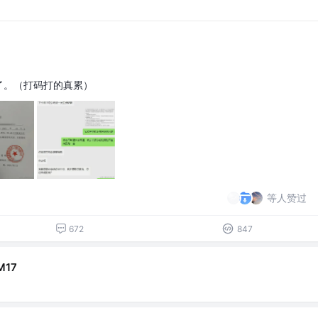
炒了。（打码打的真累）
等人赞过
672
847
M17