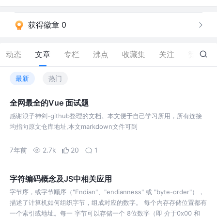
获得徽章 0
动态
文章
专栏
沸点
收藏集
关注
赞
1.1K
最新
热门
全网最全的Vue 面试题
感谢浪子神剑-github整理的文档。本文便于自己学习所用，所有连接
均指向原文仓库地址,本文markdown文件可到
7年前
2.7k
20
1
字符编码概念及JS中相关应用
字节序，或字节顺序（"Endian"、"endianness" 或 "byte-order"），
描述了计算机如何组织字节，组成对应的数字。 每个内存存储位置都有
一个索引或地址。每一 字节可以存储一个 8位数字（即 介于0x00 和