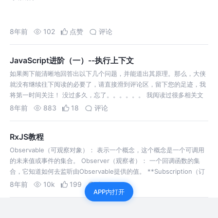
8年前
102
点赞
评论
JavaScript进阶（一）--执行上下文
如果阁下能清晰地回答出以下几个问题，并能道出其原理。那么，大侠
就没有继续往下阅读的必要了，请直接滑到评论区，留下您的足迹，我
将第一时间关注！ 没过多久，忘了。。。。。。 我阅读过很多相关文
章，有些文章写得很精辟，读完感觉功力大增，接下来的几天，我就把
8年前
883
18
评论
我收集的一些好文章总结整理形…
RxJS教程
Observable（可观察对象）： 表示一个概念，这个概念是一个可调用
的未来值或事件的集合。 Observer（观察者）： 一个回调函数的集
合，它知道如何去监听由Observable提供的值。 **Subscription（订
阅）：**表示Observable的执行，它主要用…
8年前
10k
199
8
APP内打开