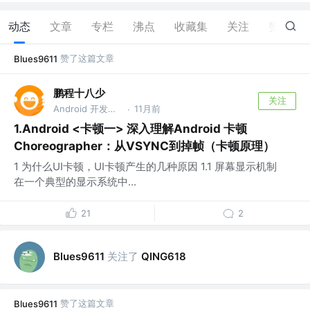
动态
文章
专栏
沸点
收藏集
关注
赞
3
赞了这篇文章
Blues9611
鹏程十八少
关注
Android 开发@自动驾驶 @百度
11月前
·
1.Android <卡顿一> 深入理解Android 卡顿
Choreographer：从VSYNC到掉帧（卡顿原理）
1 为什么UI卡顿，UI卡顿产生的几种原因 1.1 屏幕显示机制
在一个典型的显示系统中...
21
2
关注了
Blues9611
QING618
赞了这篇文章
Blues9611