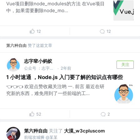
Vue项目删除node_modules的方法 在Vue项目
中，如果需要删除node_mo...
12
12
第六种自由
赞了这篇文章
志字辈小蚂蚁
关注
公众号 ：志字辈小蚂蚁 @武汉
2年前
·
1 小时速通 ，Node.js 入门要了解的知识点有哪些
👈👈👈 欢迎点赞收藏关注哟 一. 前言 最近在研
究新的东西，难免用到了一些前端的工...
52
2
第六种自由
关注了
大漠_w3cpluscom
前端攻城狮 @某某