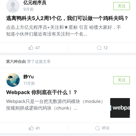
亿元程序员
关注
9月前
逃离鸭科夫5人2周1个亿，我们可以做一个鸡科夫吗？
点击上方亿元程序员+关注和★星标 引言 哈喽大家好，不
知道小伙伴们最近有没有关注到一个名...
47
12
第六种自由
赞了这篇文章
静Yu
关注
11月前
Webpack 你到底在干什么！？
Webpack只是一台把无数源代码模块（module）
按规则拼成逻辑代码块（chunk）...
评论
41