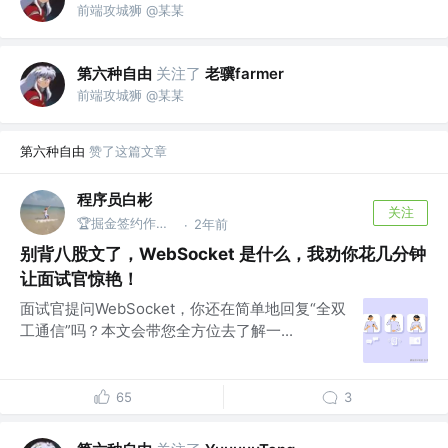
前端攻城狮 @某某
第六种自由
关注了
老骥farmer
前端攻城狮 @某某
第六种自由
赞了这篇文章
程序员白彬
关注
🏆掘金签约作者 @蚂蚁
2年前
·
别背八股文了，WebSocket 是什么，我劝你花几分钟
让面试官惊艳！
面试官提问WebSocket，你还在简单地回复“全双
工通信”吗？本文会带您全方位去了解一...
65
3