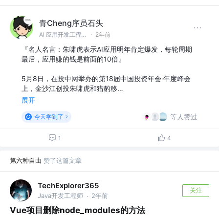
青Cheng序员石头
AI 应用开发工程师 @Love On
·
2年前
『名人名言：朱啸虎表示AI应用明年肯定爆发，每轮周期
最后，应用赚的钱是前面的10倍』
5月8日，在投中网举办的第18届中国投资年会·年度峰会
上，金沙江创投朱啸虎和猎豹移…
展开
等人赞过
今天学到了
1
4
第六种自由
赞了这篇文章
TechExplorer365
关注
Java开发工程师
2年前
·
Vue项目删除node_modules的方法