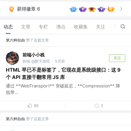
获得徽章 6
动态
文章
专栏
沸点
收藏集
关注
赞
104
第六种自由
赞了这篇文章
前端小小栈
关注
前端 @数字游民
5月前
·
HTML 早已不是标签了，它现在是系统级接口：这 9
个 API 直接干翻常用 JS 库
通过 **WebTransport** 突破延迟，**Compression** 降
低带...
86
3
第六种自由
赞了这篇文章