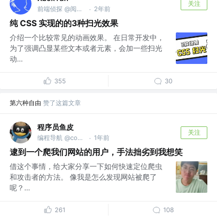
关注
前端侦探 @阅文集团
2年前
·
纯 CSS 实现的的3种扫光效果
介绍一个比较常见的动画效果。 在日常开发中，
为了强调凸显某些文本或者元素，会加一些扫光
动...
355
30
第六种自由
赞了这篇文章
程序员鱼皮
关注
编程导航 @codefather.cn
1年前
·
逮到一个爬我们网站的用户，手法拙劣到我想笑
借这个事情，给大家分享一下如何快速定位爬虫
和攻击者的方法。 像我是怎么发现网站被爬了
呢？...
261
108