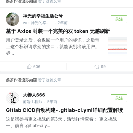
盏茶作酒流苏如画
赞了这篇文章
神光的幸福生活公号
关注
vx：神光的幸福生活
2年前
·
基于 Axios 封装一个完美的双 token 无感刷新
用户登录之后，会返回一个用户的标识，之后带
上这个标识请求别的接口，就能识别出该用户。
标...
606
99
盏茶作酒流苏如画
赞了这篇文章
大善人666
关注
前端工程师
5年前
·
Gitlab CICD自动构建- .gitlab-ci.yml详细配置解读
这是我参与更文挑战的第3天，活动详情查看： 更文挑战
一、前言 .gitlab-ci.y...