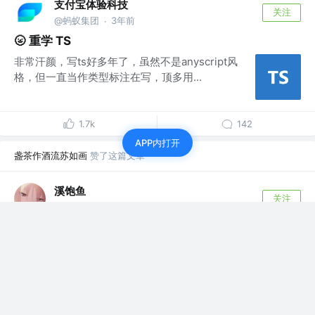
支付宝体验科技
关注
@蚂蚁集团
3年前
·
🌝 重学 TS
非常汗颜，写ts好多年了，虽然不是anyscript风
格，但一直当作类型标注在写，顶多用...
1.7k
142
APP内打开
盏茶作酒流苏如画
赞了这篇文章
溪饱鱼
关注
全链路打工人or创业者 @无业游民
3年前
·
年后被吊打的第一面
背景 base重庆，面试中高级，目标先检验一下自己的水平
和能力顺便看看薪资，好直接开始把...
3.3k
918