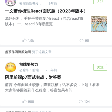
关注
资深前端开发 electron/vue/ react/node @短视频公司
3年前
·
一文带你梳理React面试题（2023年版本）
源码分析：手把手带你复习react（包含react18
版本） 一、react18有哪些更...
1.9k
95
盏茶作酒流苏如画
赞了这篇文章
前端要努力
关注
公粽号：前端要努力
3年前
·
阿里前端p7面试实战，附答案
前言 今年面试比较惨，降薪跳槽；话不多说，上题！看看
大家能够回答到什么程度，答案如果有问...
988
104