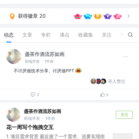
获得徽章 20
动态
文章
专栏
沸点
收藏集
关注
赞
489
盏茶作酒流苏如画
前端开发
·
1年前
不讨厌做技术分享、讨厌做PPT
等人赞过
3
5
盏茶作酒流苏如画
关注
前端开发
1年前
·
花一周写个拖拽交互
1. 项目需求背景 最近接了一个需求、说要实现组