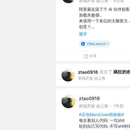
前端开发 @上海
·
4月前
阿里最近搞了个 AI 伙伴
加载失败😅。
来借用一下各位的大脑算力
创意？…
展开
VibeLaunch
分享
关注了
疯狂的
ztao0916
前端开发 @上海
ztao0916
前端开发 @上海
·
1年前
#豆包MarsCode初体验#
每次看别人代码: 一坨shit
轮到自己写代码: 不写shit