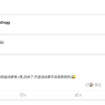
nDogg
Li
.13四盆绿萝黄+黑,仍掉了;不是说绿萝不容易养死吗
赞过
6
2