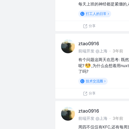
每天上班的神经都是紧绷的,
打工人的日常
分享
ztao0916
前端开发 @上海
·
3年前
有个问题这两天在思考: 既然sp
呢?
,为什么会想着用nux
了吗?
技术交流圈
分享
ztao0916
前端开发 @上海
·
3年前
周四不仅仅有KFC,还有每