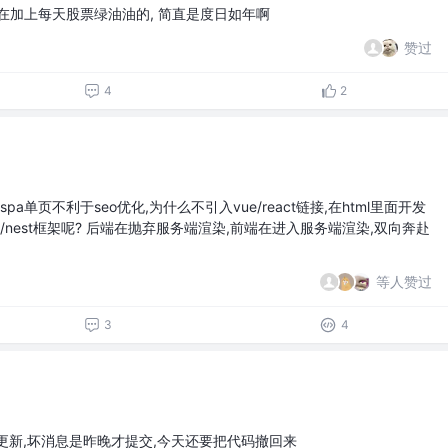
在加上每天股票绿油油的, 简直是度日如年啊
赞过
4
2
a单页不利于seo优化,为什么不引入vue/react链接,在html里面开发
t/nest框架呢? 后端在抛弃服务端渲染,前端在进入服务端渲染,双向奔赴
等人赞过
3
4
周更新,坏消息是昨晚才提交,今天还要把代码撤回来