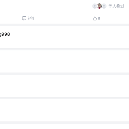
等人赞过
评论
6
ng998