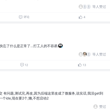
等人赞过
评论
4
快忘了什么是正常了...打工人的不容易
等人赞过
12
13
 有问题,测试完,再改,因为后端这里改成了微服务,说实话,我没get到
ide,现在要2个,懒,不想启动2
赞过