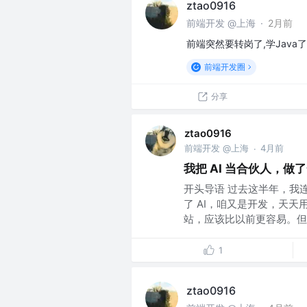
ztao0916
前端开发 @上海
·
2月前
前端突然要转岗了,学Java了,
前端开发圈
分享
ztao0916
前端开发 @上海
4月前
·
我把 AI 当合伙人，
开头导语 过去这半年，我
了 AI，咱又是开发，天
站，应该比以前更容易。但真
1
ztao0916