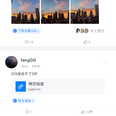
等人赞过
下班去哪儿玩
14
5
fengGG
Java
·
6年前
iOS保存不了GIF
网页链接
juejin.im
我 & 掘金
点赞
1