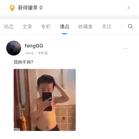
获得徽章 0
动态
文章
专栏
沸点
收藏集
关注
赞
87
fengGG
Java
·
4年前
我帅不帅?