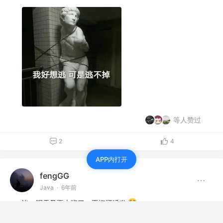
等人赞过
2
4
APP内打开
fengGG
Java
·
6年前
诶，明天又要上班了。工资还没发