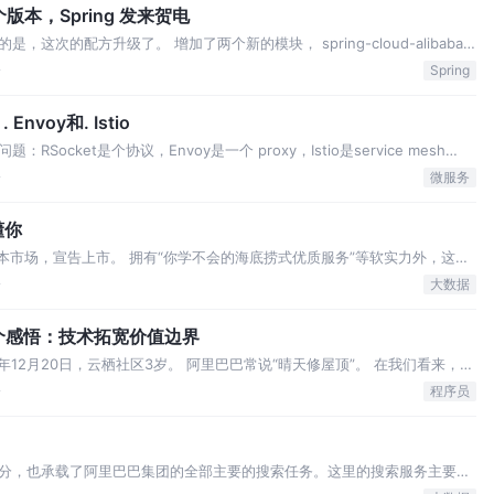
第二个版本，Spring 发来贺电
次的配方升级了。 增加了两个新的模块， spring-cloud-alibaba-
inder-rocketmq 。 在 spring-cloud-alibaba-na…
论
Spring
voy和. Istio
cket是个协议，Envoy是一个 proxy，Istio是service mesh
ane。 这三种技术怎么能放在一起比较呢？ 的确，从技术定位的角度来讲，它们确实是有很
论
微服务
懂你
本市场，宣告上市。 拥有“你学不会的海底捞式优质服务”等软实力外，这家
里云等企业合作，透过先进的互联网技术开始新的蜕变。 在一整套技术改造
论
大数据
为海底捞精细化运营的“底料”…
4个感悟：技术拓宽价值边界
18年12月20日，云栖社区3岁。 阿里巴巴常说“晴天修屋顶”。 在我们看来，寒
识储备。 所以社区特别制作了这个专辑——分享给开发者们20个弥足珍贵
论
程序员
2018-…
分，也承载了阿里巴巴集团的全部主要的搜索任务。这里的搜索服务主要包