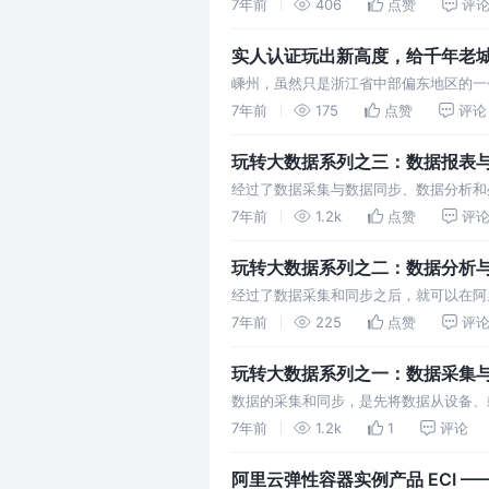
含两个产品：阿里云Elasticsearch
7年前
406
点赞
评
云Elasticsearch，提供基于开源Elas…
实人认证玩出新高度，给千年老
嵊州，虽然只是浙江省中部偏东地区的一
已经有2150多年历史。这个古老的城
7年前
175
点赞
评论
画，拥有30个A级以上景区，每年有诸
玩转大数据系列之三：数据报表
经过了数据采集与数据同步、数据分析和
便老板们可以更加精准地做出战略决策，为业务
7年前
1.2k
点赞
评
供海量数据实时在线分析服务，支持拖拽
玩转大数据系列之二：数据分析
经过了数据采集和同步之后，就可以在阿
数据各产品中，以及各产品之间怎样来完
7年前
225
点赞
评
玩转大数据系列之一：数据采集
数据的采集和同步，是先将数据从设备、
处理，最终完成您的业务要求。本文向您
7年前
1.2k
1
评论
里云产品，查看相应的文档教程。 关于数据
阿里云弹性容器实例产品 ECI 