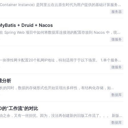
stic Container Instance) 是阿里云在云原生时代为用户提供的基础计算服务，
。ECI 改变了以往计算服务以整台机器作为交付形态的传统，通过结合容器
服务器
tis + Druid + Nacos
pring Web 项目中如何将数据库连接池的配置存放到 Nacos 中，统一
险的目的。 在测试数据库中新建 user 表，其中包含用户名称等字段，与
论
微服务
…
一块弹性网卡配置20个私网IP地址，特别适用于于以下场景。 1.单个服务器
用对外暴露一个独立的服务IP地址。 2.当实例发生故障时可以将流量快速
论
微服务
上，达到故障恢复的目的…
多维分析
长的同时，数据的存储形式也开始呈现出多样性，有结构化存储，如
r 等，半结构化甚至非结构化存储，如HBase，OSS 等。那么从事数据分析的人员就面临
论
数据库
而后进行多…
1.0的“工作流”的对比
万分激动之余，又有一丝担忧。因为，没法再创建新的旧版工作流了。。。 新版抛
”和“解决方案”两个新的概念。于是，作为团队Leader，我花了很大的精力
数据库