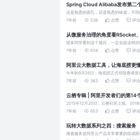
Spring Cloud Alibaba发布
还是熟悉的面孔，还是熟悉的味道，不同的是，这
schedulerx 和 spring-cloud-stream-b
7年前
539
点赞
评
从微服务治理的角度看RSocket、. En
很多同学看到这个题目，一定会提这样的问题：RSo
control plane + data pl
7年前
634
点赞
评
大的差距。但…
阿里云大数据工具，让海底捞更
今年的9月26日，海底捞正式登陆香港资
餐饮业创新的标志性企业，已经通过和阿
7年前
383
点赞
评
之下，长期沉淀的3000万会员，正在成
云栖专辑 | 阿里开发者们的第1
2015年12月20日，云栖社区上线。20
冬中，最值得投资的是学习，是增厚的知
7年前
653
点赞
评
的成长感悟，50本书单。 多年以后，再回首
玩转大数据系列之四：搜索服务
搜索服务是阿里云产品非常重要的组成部