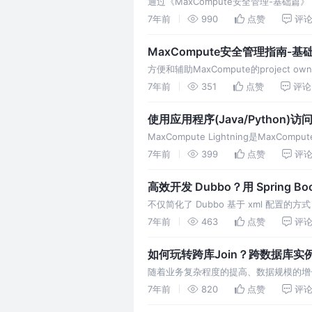
通过《MaxCompute安全管理-基础篇》
联，以及各种安全操作后，本篇主要给出
7年前
990
点赞
评
MaxCompute和DataWorks的安全模
MaxCompute安全管理指南-基
方便和辅助MaxCompute的project
MaxCompute有安全模型，DataWorks
7年前
351
点赞
评论
模型不满足业务安全…
使用应用程序(Java/Python)访问
MaxCompute Lightning是Max
Maxcompute项目，让您使用熟悉的工
7年前
399
点赞
评
多开发者希望利用Lightn…
高效开发 Dubbo？用 Spring B
不仅简化了 Dubbo 基于 xml 配
的时间，请根据以下2点提示来阅读本文，以
7年前
463
点赞
评
验，而不熟悉 Dubbo，本文档将帮助您
如何玩转跨库Join？跨数据库实
随着业务复杂程度的提高、数据规模的增
择不同的数据库类型以满足其业务需求。
7年前
820
点赞
评
才能完成。业务的数据被“散落”在各个