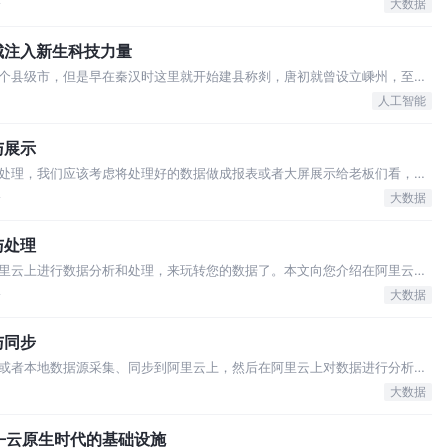
和开放搜索OpenSearch。 本文将介绍如何玩转阿里云搜索的大数据服务。 阿里
论
大数据
城注入新生科技力量
个县级市，但是早在秦汉时这里就开始建县称剡，唐初就曾设立嵊州，至今
市不仅是书法大圣王羲之的故乡，更是中国第二大剧种越剧的起源地，且风景如
人工智能
多游客来到这片古老的土地探奇访胜。…
与展示
处理，我们应该考虑将处理好的数据做成报表或者大屏展示给老板们看，以
的发展指明方向。 提到数据报表，不得不说说Quick BI。Quick BI提
论
大数据
式操作、提供了丰富的…
与处理
里云上进行数据分析和处理，来玩转您的数据了。本文向您介绍在阿里云大
成您的数据处理和数据分析。
论
大数据
与同步
或者本地数据源采集、同步到阿里云上，然后在阿里云上对数据进行分析和
介绍阿里云各产品的数据采集和同步的操作实战文章，您可以根据您使用阿
大数据
采集，DataWorks专门有一个…
——云原生时代的基础设施