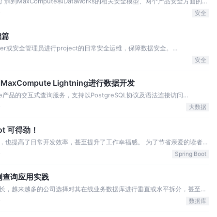
了解到MaxCompute和DataWorks的相关安全模型、两个产品安全方面的关
一些安全管理案例，给安全管理的成员作为参考。 前面了解了
论
安全
型以及两个产…
础篇
 owner或安全管理员进行project的日常安全运维，保障数据安全。
也有安全模型，当通过DataWorks使用MaxCompute，而DataWorks的安全
安全
MaxCompute Lightning进行数据开发
Compute产品的交互式查询服务，支持以PostgreSQL协议及语法连接访问
具以标准 SQL查询分析MaxCompute项目中的数据，快速获取查询结果。 很
论
大数据
oot 可得劲！
置的方式，也提高了日常开发效率，甚至提升了工作幸福感。 为了节省亲爱的读者您
提高您的阅读收获效率哦。 如果您只有简单的 Java 基础和 Maven 经
论
Spring Boot
从零开…
例查询应用实践
长，越来越多的公司选择对其在线业务数据库进行垂直或水平拆分，甚至选
原本在同一数据库实例里就能实现的SQL查询，现在需要跨多个数据库实例
论
数据库
地方，如何方便地对这些数据进行汇总关…