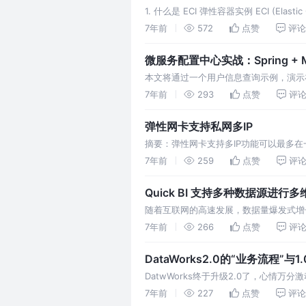
1. 什么是 ECI 弹性容器实例 ECI (Ela
是阿里云云原生时代下的云计算基础设施
7年前
572
点赞
评论
技术与无服务器 (Ser…
微服务配置中心实战：Spring + MyBa
本文将通过一个用户信息查询示例，演示在 S
运维管控，达到配置治理与降低数据泄露风
7年前
293
点赞
评
接下来的 User model 类相对应。 其中
弹性网卡支持私网多IP
摘要：弹性网卡支持多IP功能可以最多在
上托管多个应用，提升实例利用率，每个应
7年前
259
点赞
评
转移到另外一台正常实例的辅助IP地址
Quick BI 支持多种数据源进行
随着互联网的高速发展，数据量爆发式增
Mysql, Oracle, SQLServe
7年前
266
点赞
评
着从多种多样的数据存储形式中提取数据
DataWorks2.0的“业务流程”与
DatwWorks终于升级2.0了，心情
弃了“工作流”这个概念，引入了“业务流程
7年前
227
点赞
评论