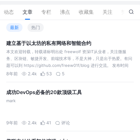
动态
文章
专栏
沸点
收藏集
关注
赞
6
最新
热门
建立基于以太坊的私有网络和智能合约
本文欢迎转载，转载请标明出处 freewolf 资深IT从业者，关注微服
务、区块链、敏捷开发、前端技术等，不是大神，只是出于热爱。有问
题可以到 https://github.com/freew01f/blog 进行交流。 发布时间
BiTCoin #480499 写在前面 最近…
8年前
2.4k
53
5
成功DevOps必备的20款顶级工具
mark
9年前
2.4k
41
评论