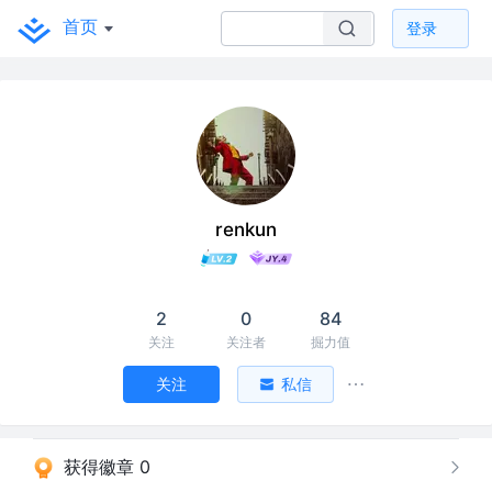
首页
登录
renkun
2
0
84
关注
关注者
掘力值
关注
私信
获得徽章 0