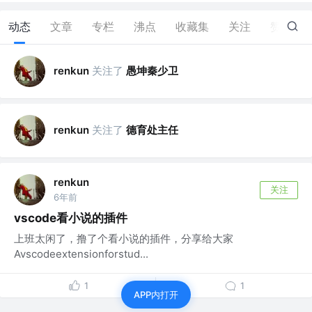
动态
文章
专栏
沸点
收藏集
关注
赞
2
关注了
愚坤秦少卫
renkun
关注了
德育处主任
renkun
renkun
关注
6年前
vscode看小说的插件
上班太闲了，撸了个看小说的插件，分享给大家
Avscodeextensionforstud...
1
1
APP内打开