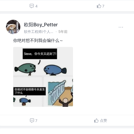
4
7
欧阳Boy_Petter
软件工程师/个人开发者 @网易
·
5年前
你绝对想不到我会编什么～
点赞
7