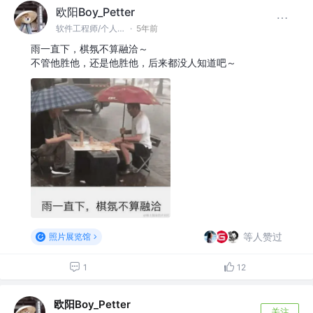
欧阳Boy_Petter
软件工程师/个人开发者 @网易
·
5年前
雨一直下，棋氛不算融洽～
不管他胜他，还是他胜他，后来都没人知道吧～
等人赞过
照片展览馆
1
12
欧阳Boy_Petter
关注