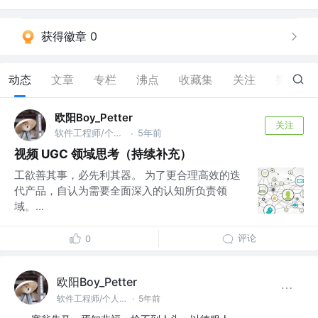
获得徽章 0
动态
文章
专栏
沸点
收藏集
关注
赞
5
欧阳Boy_Petter
关注
软件工程师/个人开发者 @网易
5年前
·
视频 UGC 领域思考（持续补充）
工欲善其事，必先利其器。 为了更合理高效的迭
代产品，自认为需要全面深入的认知所负责领
域。...
评论
0
欧阳Boy_Petter
软件工程师/个人开发者 @网易
·
5年前