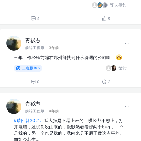
等人赞过
4
8
青衫志
前端工程师
·
3年前
三年工作经验前端在郑州能找到什么待遇的公司啊！
赞过
上班摸鱼
9
2
青衫志
前端工程师
·
4年前
#请回答2021#
我大抵是不愿上班的，横竖都不想上，打
开电脑，这忧伤没由来的，默默然看着那两个bug，一个
是我的，另一个也是我的，我向来是不屑于做这点事的。
而如今却生…