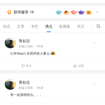
获得徽章 14
动态
文章
专栏
沸点
收藏集
关注
赞
27
青衫志
前端工程师
·
1年前
仨年React 在郑州有人要么
评论
点赞
青衫志
前端工程师
·
1年前
有一起加班的么。。。