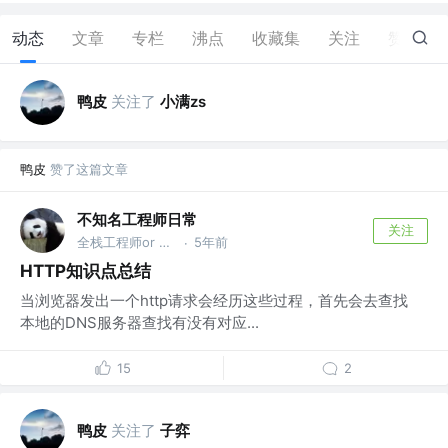
动态
文章
专栏
沸点
收藏集
关注
赞
6
鸭皮
关注了
小满zs
鸭皮
赞了这篇文章
不知名工程师日常
关注
全栈工程师or 架构师
5年前
·
HTTP知识点总结
当浏览器发出一个http请求会经历这些过程，首先会去查找
本地的DNS服务器查找有没有对应...
15
2
鸭皮
关注了
子弈