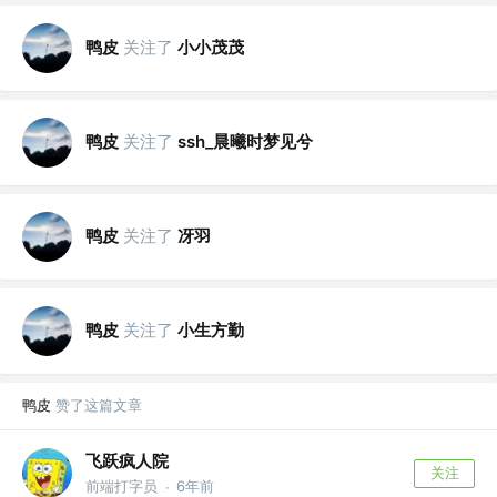
鸭皮
关注了
小小茂茂
鸭皮
关注了
ssh_晨曦时梦见兮
鸭皮
关注了
冴羽
鸭皮
关注了
小生方勤
鸭皮
赞了这篇文章
飞跃疯人院
关注
前端打字员
6年前
·