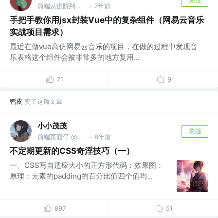
前端从进阶到入院 @字节跳动
7年前
·
手把手教你用jsx封装Vue中的复杂组件（网易云音乐
实战项目需求）
最近在做vue高仿网易云音乐的项目，在做的过程中发现音
乐表格这个组件会被非常多的地方复用...
71
9
鸭皮
赞了这篇文章
小小茂茂
关注
前端页面仔 @小小公司
8年前
·
不定期更新的CSS奇淫技巧（一）
一、CSS写自适应大小的正方形代码：效果图：
原理：元素的padding的百分比值四个值均...
897
51