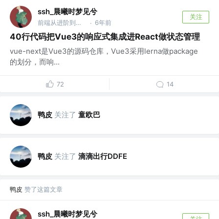
ssh_晨曦时梦见兮
关注
前端从进阶到入院 @字节跳动
6年前
·
40行代码把Vue3的响应式集成进React做状态管理
vue-next是Vue3的源码仓库，Vue3采用lerna做package
的划分，而响...
72
14
鸭皮
关注了
童欧巴
鸭皮
关注了
滴滴出行DDFE
鸭皮
赞了这篇文章
ssh_晨曦时梦见兮
关注