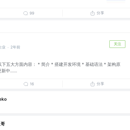
分享
99
关注
企业
2年前
·
五大方面内容： * 简介 * 搭建开发环境 * 基础语法 * 架构原
......
分享
16
ko
鱼哥