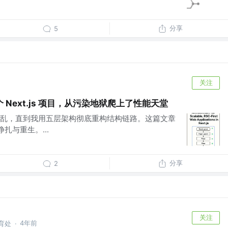
分享
5
关注
Next.js 项目，从污染地狱爬上了性能天堂
乱，直到我用五层架构彻底重构结构链路。这篇文章
扎与重生。...
分享
2
关注
4年前
德育处
·