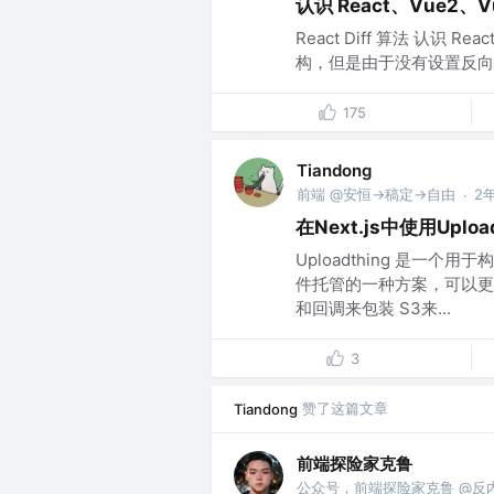
认识 React、Vue2、V
React Diff 算法 认识 Re
构，但是由于没有设置反向指
175
Tiandong
前端 @安恒->稿定->自由
2
·
在Next.js中使用Uploa
Uploadthing 是一
件托管的一种方案，可以更
和回调来包装 S3来...
3
赞了这篇文章
Tiandong
前端探险家克鲁
公众号，前端探险家克鲁 @反