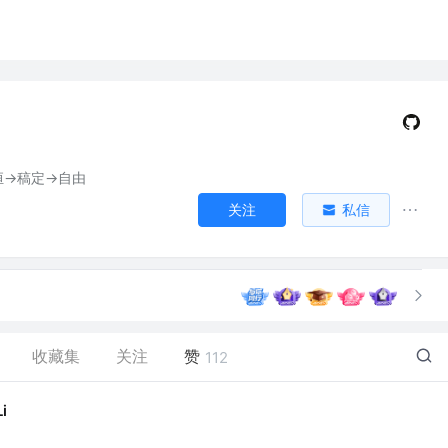
->稿定->自由
关注
私信
收藏集
关注
赞
112
i