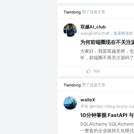
赞了这篇文章
Tiandong
双越AI_club
wangEditor作者，慕课网讲师
为何前端圈现在不关注
大家好，我是双越老师，也是 
年，前端圈不再关注源码了
764
赞了这篇文章
Tiandong
walleX
开发 @https://blog.bczhp.to
10分钟掌握 FastAPI 与
SQLAlchemy SQLAl
一整套的企业级持久化模式