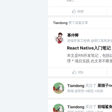
606
赞了这篇文章
Tiandong
慕仲卿
前端开发工程师 @浙江某民营
React Native入门笔记
本文是RN开发笔记，包括以下
理 * 项目实践 此文章不断更新中
105
关注了
菜猫子ne
Tiandong
前端 @安恒->稿定->自由
关注了
前端鲨
Tiandong
前端 @安恒->稿定->自由