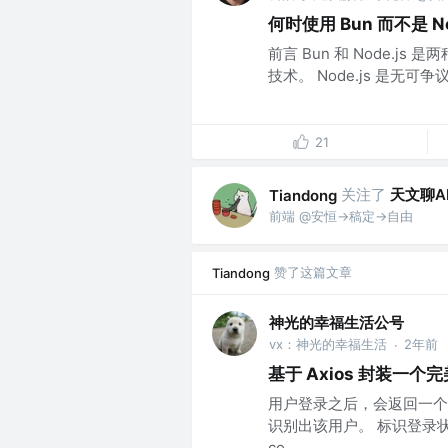
何时使用 Bun 而不是 No
前言 Bun 和 Node.js 是两
技术。 Node.js 是无可争议的 J
21
关注了
天文聊A
Tiandong
前端 @安恒->稿定->自由
赞了这篇文章
Tiandong
神光的幸福生活公号
vx：神光的幸福生活
2年前
·
基于 Axios 封装一个完
用户登录之后，会返回一个
识别出该用户。 标识登录状态的方
co...