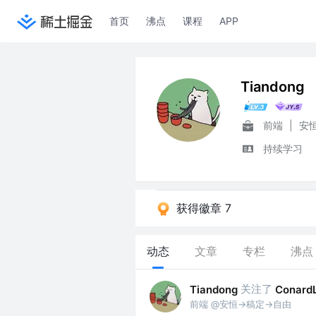
首页
沸点
课程
APP
Tiandong
前端
|
安恒
持续学习
获得徽章 7
动态
文章
专栏
沸点
关注了
Tiandong
ConardL
前端 @安恒->稿定->自由