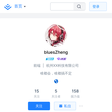
首页
登录
bluesZheng
前端
|
杭州XX科技有限公司
啥都会，啥都搞不定
15
5
158
关注
关注者
掘力值
关注
私信