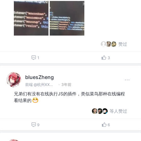
赞过
1
3
bluesZheng
前端 @杭州XX科技有限公司
·
3年前
兄弟们有没有在线执行JS的插件，类似菜鸟那种在线编程
看结果的
等人赞过
9
6