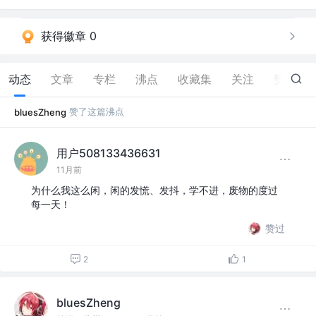
获得徽章 0
动态
文章
专栏
沸点
收藏集
关注
赞
12
赞了这篇沸点
bluesZheng
用户508133436631
11月前
为什么我这么闲，闲的发慌、发抖，学不进，废物的度过
每一天！
赞过
2
1
bluesZheng