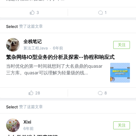
3
1
赞了这篇文章
Select
全栈笔记
关注
算法工程Java
6年前
·
繁杂网络IO型业务的分析及探索--协程和响应式
当时优化的第一时间就想到了大名鼎鼎的quasar
三方库。quasar可以理解为轻量级的线...
28
8
赞了这篇文章
Select
Xixi
关注
6年前