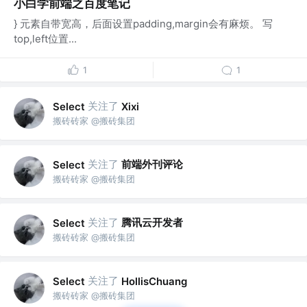
小白学前端之百度笔记
} 元素自带宽高，后面设置padding,margin会有麻烦。 写
top,left位置...
1
1
关注了
Select
Xixi
搬砖砖家 @搬砖集团
关注了
前端外刊评论
Select
搬砖砖家 @搬砖集团
关注了
腾讯云开发者
Select
搬砖砖家 @搬砖集团
关注了
Select
HollisChuang
搬砖砖家 @搬砖集团