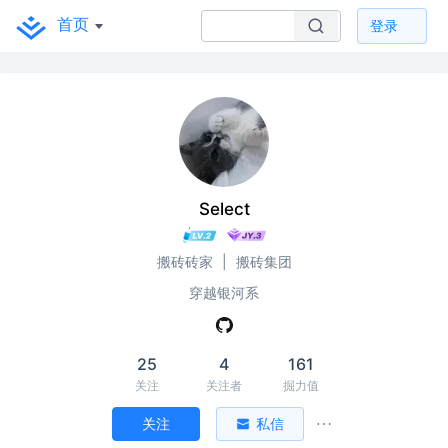
首页
登录
Select
搬砖砖家
|
搬砖集团
穿越银河系
25
4
161
关注
关注者
掘力值
关注
私信