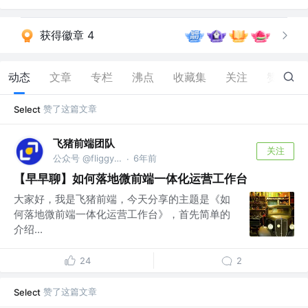
获得徽章 4
动态
文章
专栏
沸点
收藏集
关注
赞
11
赞了这篇文章
Select
飞猪前端团队
关注
公众号 @fliggyfe
6年前
·
【早早聊】如何落地微前端一体化运营工作台
大家好，我是飞猪前端，今天分享的主题是《如
何落地微前端一体化运营工作台》，首先简单的
介绍...
24
2
赞了这篇文章
Select