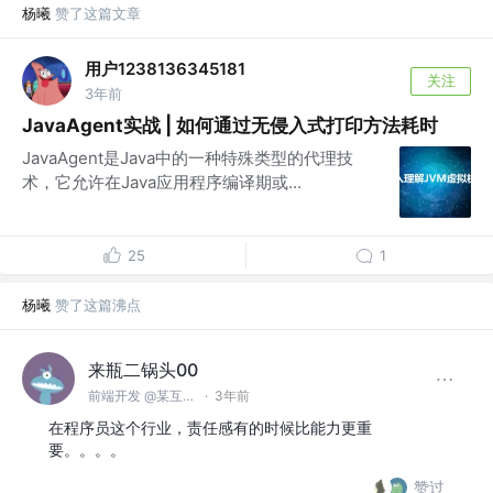
杨曦
赞了这篇文章
用户1238136345181
关注
3年前
JavaAgent实战 | 如何通过无侵入式打印方法耗时
JavaAgent是Java中的一种特殊类型的代理技
术，它允许在Java应用程序编译期或...
25
1
杨曦
赞了这篇沸点
来瓶二锅头00
前端开发 @某互联网公司
·
3年前
在程序员这个行业，责任感有的时候比能力更重
要。。。。
赞过