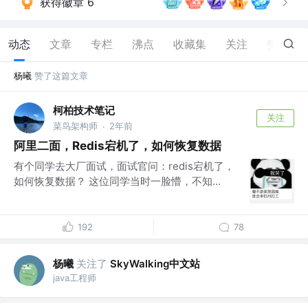
获得徽章 6
动态
文章
专栏
沸点
收藏集
关注
赞
9
杨曦
赞了这篇文章
柯柏技术笔记
关注
菜鸟架构师
2年前
·
阿里二面，Redis宕机了，如何恢复数据
有个同学去大厂面试，面试官问：redis宕机了，
如何恢复数据？ 这位同学当时一脸懵，不知...
192
78
杨曦
关注了
SkyWalking中文站
java工程师