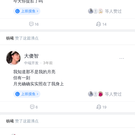
今天你提肛了吗
等人赞过
上班摸鱼
16
14
杨曦
赞了这篇沸点
大傻智
中端开发
·
3年前
我知道那不是我的月亮
但有一刻
月光确确实实照在了我身上
等人赞过
上班摸鱼
6
19
杨曦
赞了这篇沸点