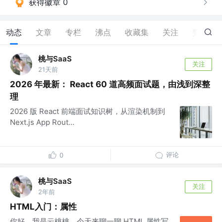
获得徽章 0
动态
文章
专栏
沸点
收藏集
关注
赞
60
桃与SaaS
关注
21天前
2026 年最新： React 60 道高频面试题，由浅到深整
理
2026 版 React 前端面试知识树，从渲染机制到
Next.js App Rout...
评论
0
桃与SaaS
关注
2年前
HTML入门：属性
你好，我是云桃桃。今天来聊一聊 HTML 属性写