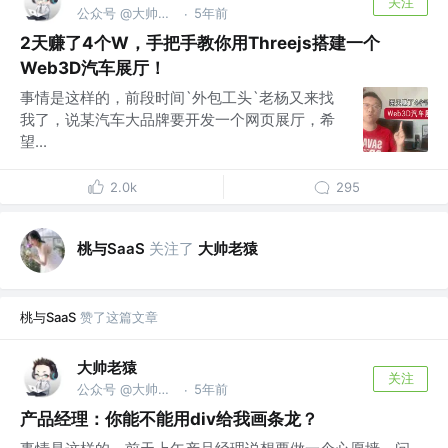
关注
公众号 @大帅老猿
5年前
·
2天赚了4个W，手把手教你用Threejs搭建一个
Web3D汽车展厅！
事情是这样的，前段时间`外包工头`老杨又来找
我了，说某汽车大品牌要开发一个网页展厅，希
望...
2.0k
295
桃与SaaS
关注了
大帅老猿
桃与SaaS
赞了这篇文章
大帅老猿
关注
公众号 @大帅老猿
5年前
·
产品经理：你能不能用div给我画条龙？