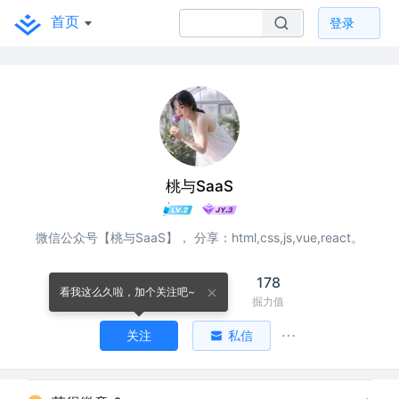
首页
登录
桃与SaaS
微信公众号【桃与SaaS】， 分享：html,css,js,vue,react。
9
2
178
看我这么久啦，加个关注吧~
关注
关注者
掘力值
关注
私信