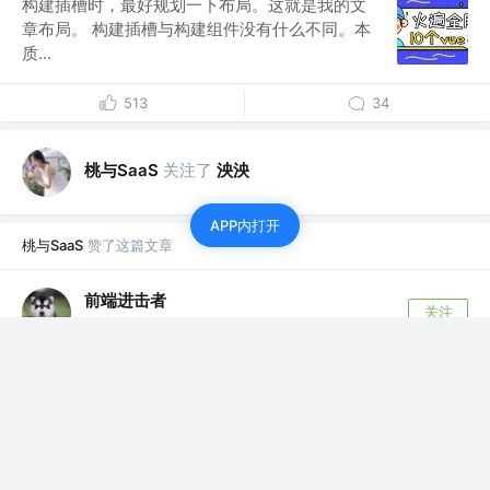
构建插槽时，最好规划一下布局。这就是我的文
章布局。 构建插槽与构建组件没有什么不同。本
质...
513
34
桃与SaaS
关注了
泱泱
APP内打开
桃与SaaS
赞了这篇文章
前端进击者
关注
「前端有的玩」公众号 @某知名大厂下面的子公司的子公司
6年前
·
让Vue项目更丝滑的几个小技巧
在开发Vue的过程中，我们经常会遇到一些这样那样的问
题，然后要卡好半天，等问题解决了才发...
468
41