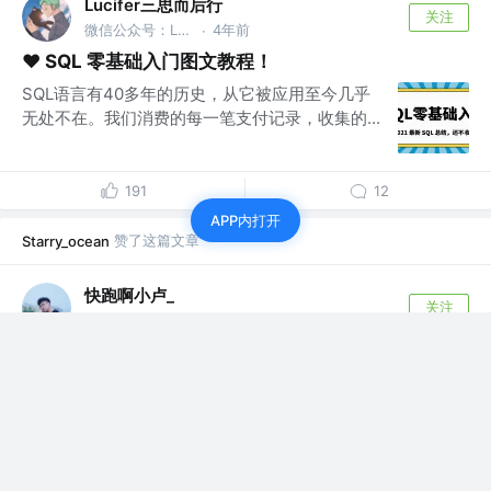
Lucifer三思而后行
关注
微信公众号：Lucifer三思而后行
4年前
·
❤️ SQL 零基础入门图文教程！
SQL语言有40多年的历史，从它被应用至今几乎
无处不在。我们消费的每一笔支付记录，收集的...
191
12
APP内打开
赞了这篇文章
Starry_ocean
快跑啊小卢_
关注
公众号 「前端快快跑」 @-
3年前
·
放弃熬夜，做清晨的霸主🔥
放弃熬夜!!，学会做清晨的霸主，会让你的人生效
率有巨大的变化！我相信，我坚持了一年后，我...
477
163