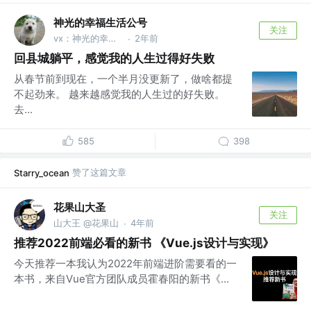
神光的幸福生活公号
关注
vx：神光的幸福生活
2年前
·
回县城躺平，感觉我的人生过得好失败
从春节前到现在，一个半月没更新了，做啥都提
不起劲来。 越来越感觉我的人生过的好失败。
去...
585
398
赞了这篇文章
Starry_ocean
花果山大圣
关注
山大王 @花果山
4年前
·
推荐2022前端必看的新书 《Vue.js设计与实现》
今天推荐一本我认为2022年前端进阶需要看的一
本书，来自Vue官方团队成员霍春阳的新书《...