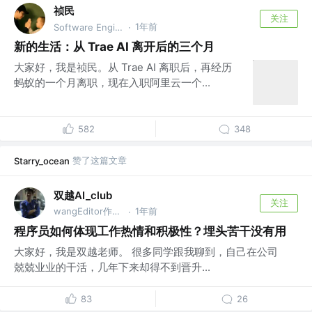
祯民
关注
1年前
Software Engineer @alibaba
·
新的生活：从 Trae AI 离开后的三个月
大家好，我是祯民。从 Trae AI 离职后，再经历
蚂蚁的一个月离职，现在入职阿里云一个...
582
348
赞了这篇文章
Starry_ocean
双越AI_club
关注
wangEditor作者，慕课网讲师
1年前
·
程序员如何体现工作热情和积极性？埋头苦干没有用
大家好，我是双越老师。 很多同学跟我聊到，自己在公司
兢兢业业的干活，几年下来却得不到晋升...
83
26