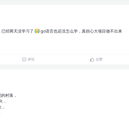
天，已经两天没学习了
go语言也还没怎么学，真担心大项目做不出来
评论
点赞
现的村落，
火，
火，
。