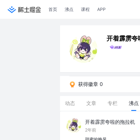
首页
沸点
课程
APP
开着霹雳夸
获得徽章 0
动态
文章
专栏
沸点
开着霹雳夸啦的拖拉机
2年前
甜蜜的晚风，